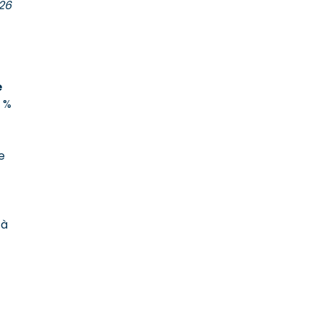
26
e
7 %
e
 à