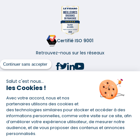
Certifié ISO 9001
Retrouvez-nous sur les réseaux
Continuer sans accepter
Salut c'est nous...
les Cookies !
(1) Taux fixe national hors assurance et selon votre profil
Avec votre accord, nous et nos
(2) Économie de 65 % pour l'assurance d'un prêt amortissable de 330
457,23 € à 0,90 % sur 19,5 ans, accordé à un salarié non cadre assuré à
partenaires utilisons des cookies et
100 % (décès, PTIA, IPP, ITT, IPP) âgé de 36 ans fumeur et une personne
des technologies similaires pour stocker et accéder à des
salariée non cadre assurée à 100 % (décès, PTIA, IPP, ITT, IPP) âgée de 35
informations personnelles, comme votre visite sur ce site, afin
ans et non-fumeur, tous deux sans risque médical connu. Au
d’améliorer votre expérience utilisateur, de mesurer notre
14/07/2019, coût de l'assurance proposée par la banque 179,08 €/mois
audience, et de vous proposer des contenus et annonces
en moyenne contre 64,60 €/mois en moyenne au 14/07/2022 avec
personnalisés.
Empruntis.com (TAEA : 0,44 %, coût total de l'assurance : 15 117,65 €).