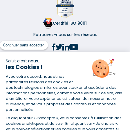
Certifié ISO 9001
Retrouvez-nous sur les réseaux
Continuer sans accepter
Salut c'est nous...
les Cookies !
(1) Taux fixe national hors assurance et selon votre profil
Avec votre accord, nous et nos
(2) Économie de 65 % pour l'assurance d'un prêt amortissable de 330
457,23 € à 0,90 % sur 19,5 ans, accordé à un salarié non cadre assuré à
partenaires utilisons des cookies et
100 % (décès, PTIA, IPP, ITT, IPP) âgé de 36 ans fumeur et une personne
des technologies similaires pour stocker et accéder à des
salariée non cadre assurée à 100 % (décès, PTIA, IPP, ITT, IPP) âgée de 35
informations personnelles, comme votre visite sur ce site, afin
ans et non-fumeur, tous deux sans risque médical connu. Au
d’améliorer votre expérience utilisateur, de mesurer notre
14/07/2019, coût de l'assurance proposée par la banque 179,08 €/mois
audience, et de vous proposer des contenus et annonces
en moyenne contre 64,60 €/mois en moyenne au 14/07/2022 avec
personnalisés.
Empruntis.com (TAEA : 0,44 %, coût total de l'assurance : 15 117,65 €).
En cliquant sur « J’accepte », vous consentez à l’utilisation des
(3) Taux minimum pour un crédit consommation d'un montant fixé entre
5 000 et 20 000 euros, selon profil et durée.
cookies analytiques et de suivi. En cliquant sur « Je choisis »,
vous pouvez sélectionner les cookies que vous acceptez. Si
(4) La diminution du montant des mensualités entraîne l'allongement