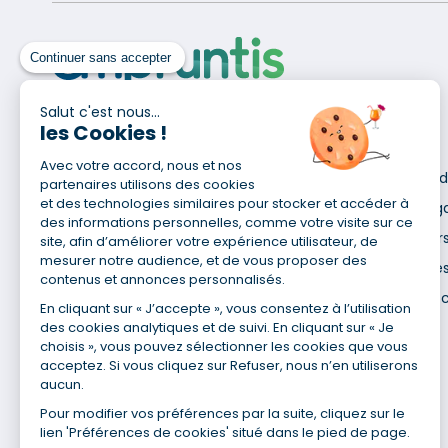
Continuer sans accepter
Salut c'est nous...
les Cookies !
Pour en savoir plus
Avec votre accord, nous et nos
Qui sommes-nous ?
Déclaration d
partenaires utilisons des cookies
Site du Groupe
et des technologies similaires pour stocker et accéder à
Mentions lég
des informations personnelles, comme votre visite sur ce
Nos agences
Données pers
site, afin d’améliorer votre expérience utilisateur, de
mesurer notre audience, et de vous proposer des
Nous contacter
Utilisation de
contenus et annonces personnalisés.
Espace presse
Gestion des 
En cliquant sur « J’accepte », vous consentez à l’utilisation
Recrutement
des cookies analytiques et de suivi. En cliquant sur « Je
choisis », vous pouvez sélectionner les cookies que vous
acceptez. Si vous cliquez sur Refuser, nous n’en utiliserons
aucun.
Pour modifier vos préférences par la suite, cliquez sur le
lien 'Préférences de cookies' situé dans le pied de page.
(1) Taux fixe national hors assurance et selon votre profil