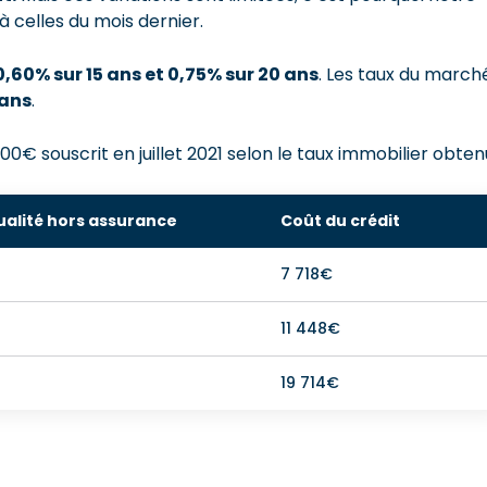
 celles du mois dernier.
0,60% sur 15 ans et 0,75% sur 20 ans
. Les taux du march
 ans
.
0€ souscrit en juillet 2021 selon le taux immobilier obtenu
alité hors assurance
Coût du crédit
7 718€
11 448€
19 714€