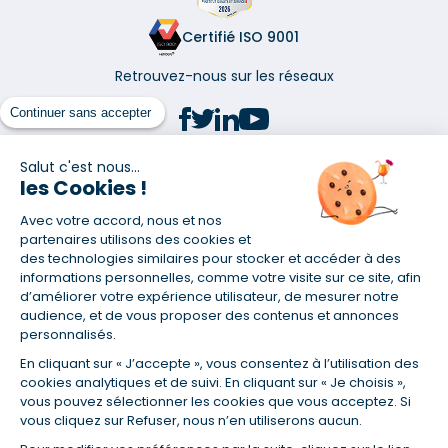
Certifié ISO 9001
Retrouvez-nous sur les réseaux
Continuer sans accepter
Salut c'est nous...
les Cookies !
(1) Taux fixe national hors assurance et selon votre profil
Avec votre accord, nous et nos
(2) Économie de 65 % pour l'assurance d'un prêt amortissable de 330
457,23 € à 0,90 % sur 19,5 ans, accordé à un salarié non cadre assuré à
partenaires utilisons des cookies et
100 % (décès, PTIA, IPP, ITT, IPP) âgé de 36 ans fumeur et une personne
des technologies similaires pour stocker et accéder à des
salariée non cadre assurée à 100 % (décès, PTIA, IPP, ITT, IPP) âgée de 35
informations personnelles, comme votre visite sur ce site, afin
ans et non-fumeur, tous deux sans risque médical connu. Au
d’améliorer votre expérience utilisateur, de mesurer notre
14/07/2019, coût de l'assurance proposée par la banque 179,08 €/mois
audience, et de vous proposer des contenus et annonces
en moyenne contre 64,60 €/mois en moyenne au 14/07/2022 avec
personnalisés.
Empruntis.com (TAEA : 0,44 %, coût total de l'assurance : 15 117,65 €).
En cliquant sur « J’accepte », vous consentez à l’utilisation des
(3) Taux minimum pour un crédit consommation d'un montant fixé entre
5 000 et 20 000 euros, selon profil et durée.
cookies analytiques et de suivi. En cliquant sur « Je choisis »,
vous pouvez sélectionner les cookies que vous acceptez. Si
(4) La diminution du montant des mensualités entraîne l'allongement
vous cliquez sur Refuser, nous n’en utiliserons aucun.
de la durée de remboursement ainsi que la hausse du coût total du
crédit.