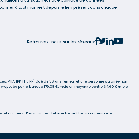
nditions d'utilisation et notre politique de données
bonner à tout moment depuis le lien présent dans chaque
Retrouvez-nous sur les réseaux
s, PTIA, IPP, ITT, IPP) âgé de 36 ans fumeur et une personne salariée non
ance proposée par la banque 179,08 €/mois en moyenne contre 64,60 €/mois
 et courtiers d'assurances. Selon votre profil et votre demande.
s réglementations. Personnalisez vos préférences pour contrôler