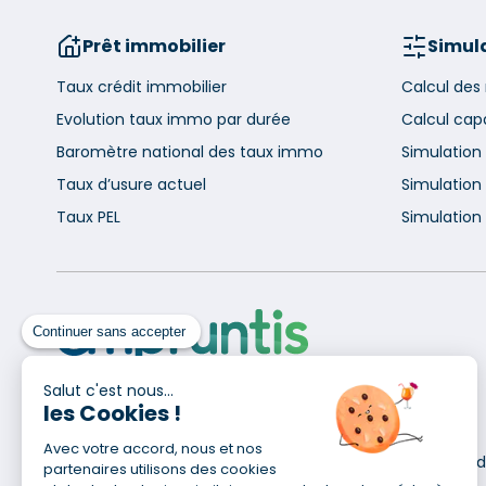
Prêt immobilier
Simula
Taux crédit immobilier
Calcul des
Evolution taux immo par durée
Calcul cap
Baromètre national des taux immo
Simulation
Taux d’usure actuel
Simulation 
Taux PEL
Simulation 
Continuer sans accepter
Salut c'est nous...
les Cookies !
Pour en savoir plus
Avec votre accord, nous et nos
Qui sommes-nous ?
Déclaration d
partenaires utilisons des cookies