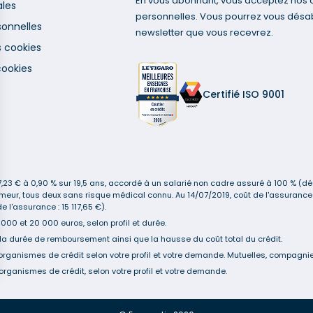
En vous abonnant, vous acceptez nos co
ales
personnelles. Vous pourrez vous désa
onnelles
newsletter que vous recevrez.
s cookies
cookies
Certifié ISO 9001
3 € à 0,90 % sur 19,5 ans, accordé à un salarié non cadre assuré à 100 % (décè
n-fumeur, tous deux sans risque médical connu. Au 14/07/2019, coût de l'assur
 l'assurance : 15 117,65 €).
00 et 20 000 euros, selon profil et durée.
la durée de remboursement ainsi que la hausse du coût total du crédit.
organismes de crédit selon votre profil et votre demande. Mutuelles, compagnies
organismes de crédit, selon votre profil et votre demande.
s Options
ètres de confidentialité, en garantissant la conformité avec le