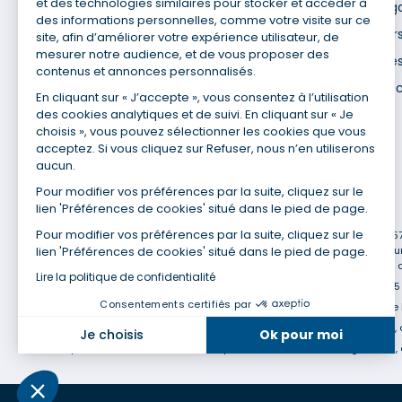
Site du Groupe
et des technologies similaires pour stocker et accéder à
Mentions lég
des informations personnelles, comme votre visite sur ce
Nos agences
Données pers
site, afin d’améliorer votre expérience utilisateur, de
mesurer notre audience, et de vous proposer des
Nous contacter
Utilisation de
contenus et annonces personnalisés.
Espace presse
Gestion des 
En cliquant sur « J’accepte », vous consentez à l’utilisation
Recrutement
des cookies analytiques et de suivi. En cliquant sur « Je
choisis », vous pouvez sélectionner les cookies que vous
acceptez. Si vous cliquez sur Refuser, nous n’en utiliserons
aucun.
Pour modifier vos préférences par la suite, cliquez sur le
lien 'Préférences de cookies' situé dans le pied de page.
(1) Taux fixe national hors assurance et selon votre profil
Pour modifier vos préférences par la suite, cliquez sur le
(2) Économie de 65 % pour l'assurance d'un prêt amortissable de 330 457,2
lien 'Préférences de cookies' situé dans le pied de page.
cadre assurée à 100 % (décès, PTIA, IPP, ITT, IPP) âgée de 35 ans et no
en moyenne au 14/07/2022 avec Empruntis.com (TAEA : 0,44 %, coût total de
Lire la politique de confidentialité
(3) Taux minimum pour un crédit consommation d'un montant fixé entre 5 0
Consentements certifiés par
(4) La diminution du montant des mensualités entraîne l'allongement de 
(5) Banques de réseau, mutualistes, spécialisées, directions régionales, 
Je choisis
Ok pour moi
(6) Banques de réseau, mutualistes, spécialisées, directions régionales, 
Axeptio consent
Plateforme de Gestion du Consentement : Personnalisez vo
Notre plateforme vous permet d'adapter et de gérer vos param