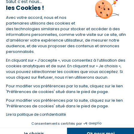
Salut c'est nous...
les Cookies !
(1) Taux fixe national hors assurance et selon votre profil
Avec votre accord, nous et nos
(2) Économie de 65 % pour l'assurance d'un prêt amortissable de 330
457,23 € à 0,90 % sur 19,5 ans, accordé à un salarié non cadre assuré à
partenaires utilisons des cookies et
100 % (décès, PTIA, IPP, ITT, IPP) âgé de 36 ans fumeur et une personne
des technologies similaires pour stocker et accéder à des
salariée non cadre assurée à 100 % (décès, PTIA, IPP, ITT, IPP) âgée de 35
informations personnelles, comme votre visite sur ce site, afin
ans et non-fumeur, tous deux sans risque médical connu. Au
d’améliorer votre expérience utilisateur, de mesurer notre
14/07/2019, coût de l'assurance proposée par la banque 179,08 €/mois
audience, et de vous proposer des contenus et annonces
en moyenne contre 64,60 €/mois en moyenne au 14/07/2022 avec
personnalisés.
Empruntis.com (TAEA : 0,44 %, coût total de l'assurance : 15 117,65 €).
En cliquant sur « J’accepte », vous consentez à l’utilisation des
(3) Taux minimum pour un crédit consommation d'un montant fixé entre
5 000 et 20 000 euros, selon profil et durée.
cookies analytiques et de suivi. En cliquant sur « Je choisis »,
vous pouvez sélectionner les cookies que vous acceptez. Si
(4) La diminution du montant des mensualités entraîne l'allongement
vous cliquez sur Refuser, nous n’en utiliserons aucun.
de la durée de remboursement ainsi que la hausse du coût total du
crédit.
Pour modifier vos préférences par la suite, cliquez sur le lien
(5) Banques de réseau, mutualistes, spécialisées, directions
'Préférences de cookies' situé dans le pied de page.
régionales, organismes de crédit selon votre profil et votre demande.
Mutuelles, compagnies et courtiers d'assurances. Selon votre profil et
Pour modifier vos préférences par la suite, cliquez sur le lien
votre demande.
'Préférences de cookies' situé dans le pied de page.
(6) Banques de réseau, mutualistes, spécialisées, directions
Lire la politique de confidentialité
régionales, organismes de crédit, selon votre profil et votre demande.
Consentements certifiés par
Taux et tendances à suivre
Je choisis
Ok pour moi
© Empruntis 2026