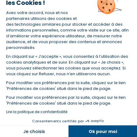
les Cookies !
(1) Taux fixe national hors assurance et selon votre profil
Avec votre accord, nous et nos
(2) Économie de 65 % pour l'assurance d'un prêt amortissable de 330
457,23 € à 0,90 % sur 19,5 ans, accordé à un salarié non cadre assuré à
partenaires utilisons des cookies et
100 % (décès, PTIA, IPP, ITT, IPP) âgé de 36 ans fumeur et une personne
des technologies similaires pour stocker et accéder à des
salariée non cadre assurée à 100 % (décès, PTIA, IPP, ITT, IPP) âgée de 35
informations personnelles, comme votre visite sur ce site, afin
ans et non-fumeur, tous deux sans risque médical connu. Au
d’améliorer votre expérience utilisateur, de mesurer notre
14/07/2019, coût de l'assurance proposée par la banque 179,08 €/mois
audience, et de vous proposer des contenus et annonces
en moyenne contre 64,60 €/mois en moyenne au 14/07/2022 avec
personnalisés.
Empruntis.com (TAEA : 0,44 %, coût total de l'assurance : 15 117,65 €).
En cliquant sur « J’accepte », vous consentez à l’utilisation des
(3) Taux minimum pour un crédit consommation d'un montant fixé entre
5 000 et 20 000 euros, selon profil et durée.
cookies analytiques et de suivi. En cliquant sur « Je choisis »,
vous pouvez sélectionner les cookies que vous acceptez. Si
(4) La diminution du montant des mensualités entraîne l'allongement
vous cliquez sur Refuser, nous n’en utiliserons aucun.
de la durée de remboursement ainsi que la hausse du coût total du
crédit.
Pour modifier vos préférences par la suite, cliquez sur le lien
(5) Banques de réseau, mutualistes, spécialisées, directions
'Préférences de cookies' situé dans le pied de page.
régionales, organismes de crédit selon votre profil et votre demande.
Mutuelles, compagnies et courtiers d'assurances. Selon votre profil et
Pour modifier vos préférences par la suite, cliquez sur le lien
votre demande.
'Préférences de cookies' situé dans le pied de page.
(6) Banques de réseau, mutualistes, spécialisées, directions
Lire la politique de confidentialité
régionales, organismes de crédit, selon votre profil et votre demande.
Consentements certifiés par
Taux et tendances à suivre
Je choisis
Ok pour moi
© Empruntis 2026