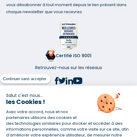
vous désabonner à tout moment depuis le lien présent dans
chaque newsletter que vous recevrez.
Certifié ISO 9001
Retrouvez-nous sur les réseaux
Continuer sans accepter
Salut c'est nous...
les Cookies !
(1) Taux fixe national hors assurance et selon votre profil
Avec votre accord, nous et nos
(2) Économie de 65 % pour l'assurance d'un prêt amortissable de 330
457,23 € à 0,90 % sur 19,5 ans, accordé à un salarié non cadre assuré à
partenaires utilisons des cookies et
100 % (décès, PTIA, IPP, ITT, IPP) âgé de 36 ans fumeur et une personne
des technologies similaires pour stocker et accéder à des
salariée non cadre assurée à 100 % (décès, PTIA, IPP, ITT, IPP) âgée de 35
informations personnelles, comme votre visite sur ce site, afin
ans et non-fumeur, tous deux sans risque médical connu. Au
d’améliorer votre expérience utilisateur, de mesurer notre