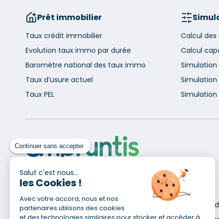
Prêt immobilier
Simula
Taux crédit immobilier
Calcul des
Evolution taux immo par durée
Calcul cap
Baromètre national des taux immo
Simulation
Taux d’usure actuel
Simulation 
Taux PEL
Simulation 
Continuer sans accepter
Salut c'est nous...
les Cookies !
Pour en savoir plus
Avec votre accord, nous et nos
Qui sommes-nous ?
Déclaration d
partenaires utilisons des cookies
Site du Groupe
et des technologies similaires pour stocker et accéder à