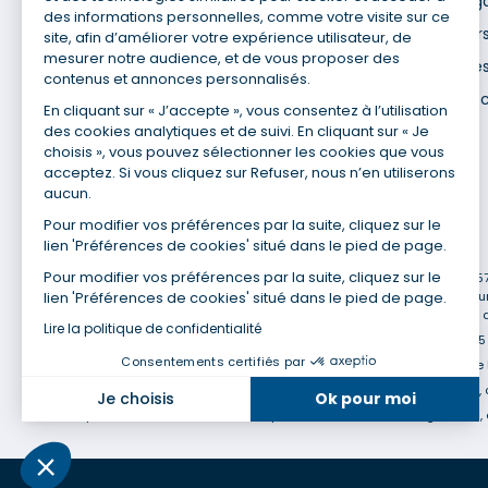
Mentions lég
des informations personnelles, comme votre visite sur ce
Nos agences
Données pers
site, afin d’améliorer votre expérience utilisateur, de
mesurer notre audience, et de vous proposer des
Nous contacter
Utilisation de
contenus et annonces personnalisés.
Espace presse
Gestion des 
En cliquant sur « J’accepte », vous consentez à l’utilisation
Recrutement
des cookies analytiques et de suivi. En cliquant sur « Je
choisis », vous pouvez sélectionner les cookies que vous
acceptez. Si vous cliquez sur Refuser, nous n’en utiliserons
aucun.
Pour modifier vos préférences par la suite, cliquez sur le
lien 'Préférences de cookies' situé dans le pied de page.
(1) Taux fixe national hors assurance et selon votre profil
Pour modifier vos préférences par la suite, cliquez sur le
(2) Économie de 65 % pour l'assurance d'un prêt amortissable de 330 457,2
lien 'Préférences de cookies' situé dans le pied de page.
cadre assurée à 100 % (décès, PTIA, IPP, ITT, IPP) âgée de 35 ans et no
en moyenne au 14/07/2022 avec Empruntis.com (TAEA : 0,44 %, coût total de
Lire la politique de confidentialité
(3) Taux minimum pour un crédit consommation d'un montant fixé entre 5 0
Consentements certifiés par
(4) La diminution du montant des mensualités entraîne l'allongement de 
(5) Banques de réseau, mutualistes, spécialisées, directions régionales, 
Je choisis
Ok pour moi
(6) Banques de réseau, mutualistes, spécialisées, directions régionales, 
Axeptio consent
Plateforme de Gestion du Consentement : Personnalisez vo
Notre plateforme vous permet d'adapter et de gérer vos param