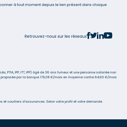
bonner à tout moment depuis le lien présent dans chaque
Retrouvez-nous sur les réseaux
s, PTIA, IPP, ITT, IPP) âgé de 36 ans fumeur et une personne salariée non
ance proposée par la banque 179,08 €/mois en moyenne contre 64,60 €/mois
 et courtiers d'assurances. Selon votre profil et votre demande.
s réglementations. Personnalisez vos préférences pour contrôler