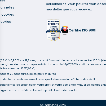
ales
personnelles. Vous pourrez vous désa
onnelles
newsletter que vous recevrez.
s cookies
cookies
Certifié ISO 9001
3 € à 0,90 % sur 19,5 ans, accordé à un salarié non cadre assuré à 100 % (décè
n-fumeur, tous deux sans risque médical connu. Au 14/07/2019, coût de l'assur
 l'assurance : 15 117,65 €).
00 et 20 000 euros, selon profil et durée.
la durée de remboursement ainsi que la hausse du coût total du crédit.
organismes de crédit selon votre profil et votre demande. Mutuelles, compagnies
organismes de crédit, selon votre profil et votre demande.
s Options
ètres de confidentialité, en garantissant la conformité avec le
© Empruntis 2026