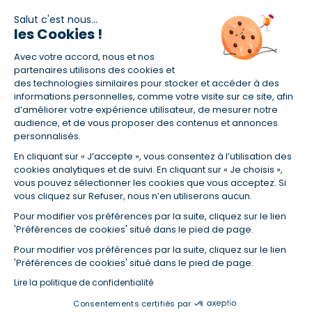
Salut c'est nous...
les Cookies !
(1) Taux fixe national hors assurance et selon votre profil
Avec votre accord, nous et nos
(2) Économie de 65 % pour l'assurance d'un prêt amortissable de 330
457,23 € à 0,90 % sur 19,5 ans, accordé à un salarié non cadre assuré à
partenaires utilisons des cookies et
100 % (décès, PTIA, IPP, ITT, IPP) âgé de 36 ans fumeur et une personne
des technologies similaires pour stocker et accéder à des
salariée non cadre assurée à 100 % (décès, PTIA, IPP, ITT, IPP) âgée de 35
informations personnelles, comme votre visite sur ce site, afin
ans et non-fumeur, tous deux sans risque médical connu. Au
d’améliorer votre expérience utilisateur, de mesurer notre
14/07/2019, coût de l'assurance proposée par la banque 179,08 €/mois
audience, et de vous proposer des contenus et annonces
en moyenne contre 64,60 €/mois en moyenne au 14/07/2022 avec
personnalisés.
Empruntis.com (TAEA : 0,44 %, coût total de l'assurance : 15 117,65 €).
En cliquant sur « J’accepte », vous consentez à l’utilisation des
(3) Taux minimum pour un crédit consommation d'un montant fixé entre
5 000 et 20 000 euros, selon profil et durée.
cookies analytiques et de suivi. En cliquant sur « Je choisis »,
vous pouvez sélectionner les cookies que vous acceptez. Si
(4) La diminution du montant des mensualités entraîne l'allongement
vous cliquez sur Refuser, nous n’en utiliserons aucun.
de la durée de remboursement ainsi que la hausse du coût total du
crédit.
Pour modifier vos préférences par la suite, cliquez sur le lien
(5) Banques de réseau, mutualistes, spécialisées, directions
'Préférences de cookies' situé dans le pied de page.
régionales, organismes de crédit selon votre profil et votre demande.
Mutuelles, compagnies et courtiers d'assurances. Selon votre profil et
Pour modifier vos préférences par la suite, cliquez sur le lien
votre demande.
'Préférences de cookies' situé dans le pied de page.
(6) Banques de réseau, mutualistes, spécialisées, directions
Lire la politique de confidentialité
régionales, organismes de crédit, selon votre profil et votre demande.
Consentements certifiés par