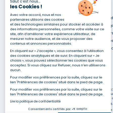
Salut c'est nous...
les Cookies !
Pour en savoir plus
Avec votre accord, nous et nos
Qui sommes-nous ?
Déclaration d
partenaires utilisons des cookies
Site du Groupe
et des technologies similaires pour stocker et accéder à
Mentions lég
des informations personnelles, comme votre visite sur ce
Nos agences
Données pers
site, afin d’améliorer votre expérience utilisateur, de
mesurer notre audience, et de vous proposer des
Nous contacter
Utilisation de
contenus et annonces personnalisés.
Espace presse
Gestion des 
En cliquant sur « J’accepte », vous consentez à l’utilisation
Recrutement
des cookies analytiques et de suivi. En cliquant sur « Je
choisis », vous pouvez sélectionner les cookies que vous
acceptez. Si vous cliquez sur Refuser, nous n’en utiliserons
aucun.
Pour modifier vos préférences par la suite, cliquez sur le
lien 'Préférences de cookies' situé dans le pied de page.
(1) Taux fixe national hors assurance et selon votre profil
Pour modifier vos préférences par la suite, cliquez sur le
(2) Économie de 65 % pour l'assurance d'un prêt amortissable de 330 457,2
lien 'Préférences de cookies' situé dans le pied de page.
cadre assurée à 100 % (décès, PTIA, IPP, ITT, IPP) âgée de 35 ans et no
en moyenne au 14/07/2022 avec Empruntis.com (TAEA : 0,44 %, coût total de
Lire la politique de confidentialité
(3) Taux minimum pour un crédit consommation d'un montant fixé entre 5 0
Consentements certifiés par
(4) La diminution du montant des mensualités entraîne l'allongement de 