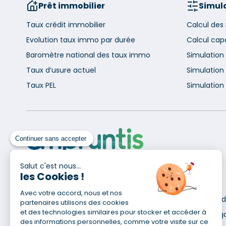
Prêt immobilier
Simula
Taux crédit immobilier
Calcul des
Evolution taux immo par durée
Calcul cap
Baromètre national des taux immo
Simulation
Taux d’usure actuel
Simulation 
Taux PEL
Simulation 
Continuer sans accepter
Salut c'est nous...
les Cookies !
Pour en savoir plus
Avec votre accord, nous et nos
Qui sommes-nous ?
Déclaration d
partenaires utilisons des cookies
Site du Groupe
et des technologies similaires pour stocker et accéder à
Mentions lég
des informations personnelles, comme votre visite sur ce