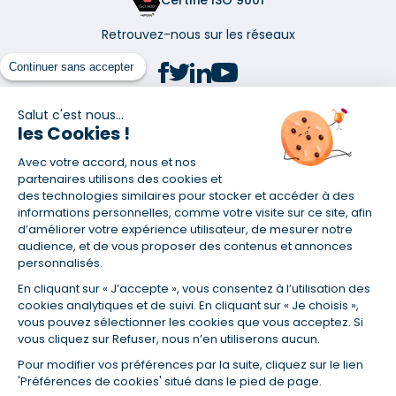
Certifié ISO 9001
Retrouvez-nous sur les réseaux
Continuer sans accepter
Salut c'est nous...
les Cookies !
(1) Taux fixe national hors assurance et selon votre profil
Avec votre accord, nous et nos
(2) Économie de 65 % pour l'assurance d'un prêt amortissable de 330
457,23 € à 0,90 % sur 19,5 ans, accordé à un salarié non cadre assuré à
partenaires utilisons des cookies et
100 % (décès, PTIA, IPP, ITT, IPP) âgé de 36 ans fumeur et une personne
des technologies similaires pour stocker et accéder à des
salariée non cadre assurée à 100 % (décès, PTIA, IPP, ITT, IPP) âgée de 35
informations personnelles, comme votre visite sur ce site, afin
ans et non-fumeur, tous deux sans risque médical connu. Au
d’améliorer votre expérience utilisateur, de mesurer notre
14/07/2019, coût de l'assurance proposée par la banque 179,08 €/mois
audience, et de vous proposer des contenus et annonces
en moyenne contre 64,60 €/mois en moyenne au 14/07/2022 avec
personnalisés.
Empruntis.com (TAEA : 0,44 %, coût total de l'assurance : 15 117,65 €).
En cliquant sur « J’accepte », vous consentez à l’utilisation des
(3) Taux minimum pour un crédit consommation d'un montant fixé entre
5 000 et 20 000 euros, selon profil et durée.
cookies analytiques et de suivi. En cliquant sur « Je choisis »,
vous pouvez sélectionner les cookies que vous acceptez. Si
(4) La diminution du montant des mensualités entraîne l'allongement
vous cliquez sur Refuser, nous n’en utiliserons aucun.
de la durée de remboursement ainsi que la hausse du coût total du
crédit.
Pour modifier vos préférences par la suite, cliquez sur le lien
(5) Banques de réseau, mutualistes, spécialisées, directions
'Préférences de cookies' situé dans le pied de page.
régionales, organismes de crédit selon votre profil et votre demande.