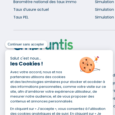
Baromètre national des taux immo
Simulation
Taux d’usure actuel
Simulation 
Taux PEL
Simulation 
Continuer sans accepter
Salut c'est nous...
les Cookies !
Pour en savoir plus
Avec votre accord, nous et nos
Qui sommes-nous ?
Déclaration d
partenaires utilisons des cookies
Site du Groupe
et des technologies similaires pour stocker et accéder à
Mentions lég
des informations personnelles, comme votre visite sur ce
Nos agences
Données pers
site, afin d’améliorer votre expérience utilisateur, de
mesurer notre audience, et de vous proposer des
Nous contacter
Utilisation de
contenus et annonces personnalisés.
Espace presse
Gestion des 
En cliquant sur « J’accepte », vous consentez à l’utilisation
Recrutement
des cookies analytiques et de suivi. En cliquant sur « Je