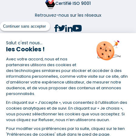
Certifié ISO 9001
Retrouvez-nous sur les réseaux
Continuer sans accepter
Salut c'est nous...
les Cookies !
(1) Taux fixe national hors assurance et selon votre profil
Avec votre accord, nous et nos
(2) Économie de 65 % pour l'assurance d'un prêt amortissable de 330
457,23 € à 0,90 % sur 19,5 ans, accordé à un salarié non cadre assuré à
partenaires utilisons des cookies et
100 % (décès, PTIA, IPP, ITT, IPP) âgé de 36 ans fumeur et une personne
des technologies similaires pour stocker et accéder à des
salariée non cadre assurée à 100 % (décès, PTIA, IPP, ITT, IPP) âgée de 35
informations personnelles, comme votre visite sur ce site, afin
ans et non-fumeur, tous deux sans risque médical connu. Au
d’améliorer votre expérience utilisateur, de mesurer notre
14/07/2019, coût de l'assurance proposée par la banque 179,08 €/mois
audience, et de vous proposer des contenus et annonces
en moyenne contre 64,60 €/mois en moyenne au 14/07/2022 avec
personnalisés.
Empruntis.com (TAEA : 0,44 %, coût total de l'assurance : 15 117,65 €).
En cliquant sur « J’accepte », vous consentez à l’utilisation des
(3) Taux minimum pour un crédit consommation d'un montant fixé entre
5 000 et 20 000 euros, selon profil et durée.
cookies analytiques et de suivi. En cliquant sur « Je choisis »,
vous pouvez sélectionner les cookies que vous acceptez. Si
(4) La diminution du montant des mensualités entraîne l'allongement
vous cliquez sur Refuser, nous n’en utiliserons aucun.
de la durée de remboursement ainsi que la hausse du coût total du
crédit.
Pour modifier vos préférences par la suite, cliquez sur le lien
(5) Banques de réseau, mutualistes, spécialisées, directions
'Préférences de cookies' situé dans le pied de page.