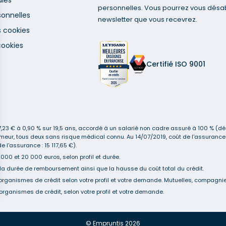
ales
personnelles. Vous pourrez vous désa
onnelles
newsletter que vous recevrez.
s cookies
cookies
Certifié ISO 9001
3 € à 0,90 % sur 19,5 ans, accordé à un salarié non cadre assuré à 100 % (décè
n-fumeur, tous deux sans risque médical connu. Au 14/07/2019, coût de l'assur
 l'assurance : 15 117,65 €).
00 et 20 000 euros, selon profil et durée.
la durée de remboursement ainsi que la hausse du coût total du crédit.
organismes de crédit selon votre profil et votre demande. Mutuelles, compagnies
organismes de crédit, selon votre profil et votre demande.
s Options
ètres de confidentialité, en garantissant la conformité avec le
© Empruntis 2026