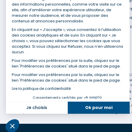
Mentions lég
des informations personnelles, comme votre visite sur ce
Nos agences
Données pers
site, afin d’améliorer votre expérience utilisateur, de
mesurer notre audience, et de vous proposer des
Nous contacter
Utilisation de
contenus et annonces personnalisés.
Espace presse
Gestion des 
En cliquant sur « J’accepte », vous consentez à l’utilisation
Recrutement
des cookies analytiques et de suivi. En cliquant sur « Je
choisis », vous pouvez sélectionner les cookies que vous
acceptez. Si vous cliquez sur Refuser, nous n’en utiliserons
aucun.
Pour modifier vos préférences par la suite, cliquez sur le
lien 'Préférences de cookies' situé dans le pied de page.
(1) Taux fixe national hors assurance et selon votre profil
Pour modifier vos préférences par la suite, cliquez sur le
(2) Économie de 65 % pour l'assurance d'un prêt amortissable de 330 457,2
lien 'Préférences de cookies' situé dans le pied de page.
cadre assurée à 100 % (décès, PTIA, IPP, ITT, IPP) âgée de 35 ans et no
en moyenne au 14/07/2022 avec Empruntis.com (TAEA : 0,44 %, coût total de
Lire la politique de confidentialité
(3) Taux minimum pour un crédit consommation d'un montant fixé entre 5 0
Consentements certifiés par
(4) La diminution du montant des mensualités entraîne l'allongement de 
(5) Banques de réseau, mutualistes, spécialisées, directions régionales, 
Je choisis
Ok pour moi
(6) Banques de réseau, mutualistes, spécialisées, directions régionales, 
Axeptio consent
Plateforme de Gestion du Consentement : Personnalisez vo
Notre plateforme vous permet d'adapter et de gérer vos param