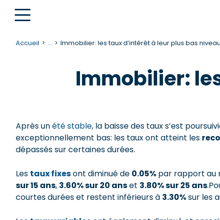
Accueil
...
Immobilier: les taux d’intérêt à leur plus bas nivea
Immobilier: les
Après un
été stable
, la baisse des taux s’est poursuiv
exceptionnellement bas: les taux ont atteint les
reco
dépassés sur certaines durées.
Les
taux fixes
ont diminué de
0.05%
par rapport au mo
sur 15 ans
,
3.60% sur 20 ans
et
3.80% sur 25 ans
.Po
courtes durées et restent inférieurs à
3.30%
sur les 