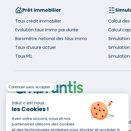
Prêt immobilier
Simula
Taux crédit immobilier
Calcul des
Evolution taux immo par durée
Calcul cap
Baromètre national des taux immo
Simulation
Taux d’usure actuel
Simulation 
Taux PEL
Simulation 
Continuer sans accepter
Salut c'est nous...
les Cookies !
Pour en savoir plus
Avec votre accord, nous et nos
Qui sommes-nous ?
Déclaration d
partenaires utilisons des cookies
Site du Groupe
et des technologies similaires pour stocker et accéder à