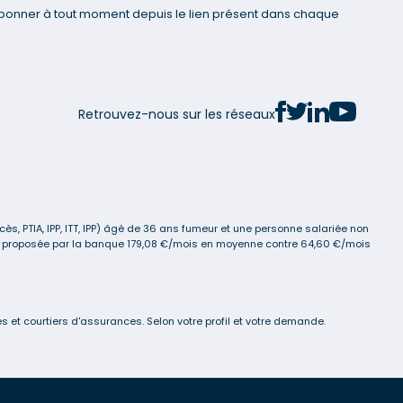
bonner à tout moment depuis le lien présent dans chaque
Retrouvez-nous sur les réseaux
s, PTIA, IPP, ITT, IPP) âgé de 36 ans fumeur et une personne salariée non
ance proposée par la banque 179,08 €/mois en moyenne contre 64,60 €/mois
 et courtiers d'assurances. Selon votre profil et votre demande.
s réglementations. Personnalisez vos préférences pour contrôler