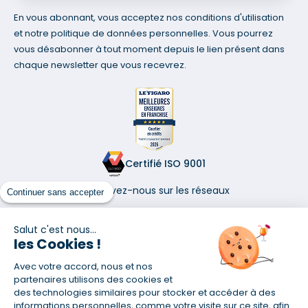
En vous abonnant, vous acceptez nos conditions d'utilisation
et notre politique de données personnelles. Vous pourrez
vous désabonner à tout moment depuis le lien présent dans
chaque newsletter que vous recevrez.
Certifié ISO 9001
Retrouvez-nous sur les réseaux
Continuer sans accepter
Salut c'est nous...
les Cookies !
Avec votre accord, nous et nos
(1) Taux fixe national hors assurance et selon votre profil
partenaires utilisons des cookies et
(2) Économie de 65 % pour l'assurance d'un prêt amortissable de 330
des technologies similaires pour stocker et accéder à des
457,23 € à 0,90 % sur 19,5 ans, accordé à un salarié non cadre assuré à
informations personnelles, comme votre visite sur ce site, afin