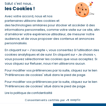
Salut c'est nous...
les Cookies !
(1) Taux fixe national hors assurance et selon votre profil
Avec votre accord, nous et nos
(2) Économie de 65 % pour l'assurance d'un prêt amortissable de 330
457,23 € à 0,90 % sur 19,5 ans, accordé à un salarié non cadre assuré à
partenaires utilisons des cookies et
100 % (décès, PTIA, IPP, ITT, IPP) âgé de 36 ans fumeur et une personne
des technologies similaires pour stocker et accéder à des
salariée non cadre assurée à 100 % (décès, PTIA, IPP, ITT, IPP) âgée de 35
informations personnelles, comme votre visite sur ce site, afin
ans et non-fumeur, tous deux sans risque médical connu. Au
d’améliorer votre expérience utilisateur, de mesurer notre
14/07/2019, coût de l'assurance proposée par la banque 179,08 €/mois
audience, et de vous proposer des contenus et annonces
en moyenne contre 64,60 €/mois en moyenne au 14/07/2022 avec
personnalisés.
Empruntis.com (TAEA : 0,44 %, coût total de l'assurance : 15 117,65 €).
En cliquant sur « J’accepte », vous consentez à l’utilisation des
(3) Taux minimum pour un crédit consommation d'un montant fixé entre
5 000 et 20 000 euros, selon profil et durée.
cookies analytiques et de suivi. En cliquant sur « Je choisis »,
vous pouvez sélectionner les cookies que vous acceptez. Si
(4) La diminution du montant des mensualités entraîne l'allongement
vous cliquez sur Refuser, nous n’en utiliserons aucun.
de la durée de remboursement ainsi que la hausse du coût total du
crédit.
Pour modifier vos préférences par la suite, cliquez sur le lien
(5) Banques de réseau, mutualistes, spécialisées, directions
'Préférences de cookies' situé dans le pied de page.
régionales, organismes de crédit selon votre profil et votre demande.
Mutuelles, compagnies et courtiers d'assurances. Selon votre profil et
Pour modifier vos préférences par la suite, cliquez sur le lien
votre demande.
'Préférences de cookies' situé dans le pied de page.
(6) Banques de réseau, mutualistes, spécialisées, directions
Lire la politique de confidentialité
régionales, organismes de crédit, selon votre profil et votre demande.
Consentements certifiés par