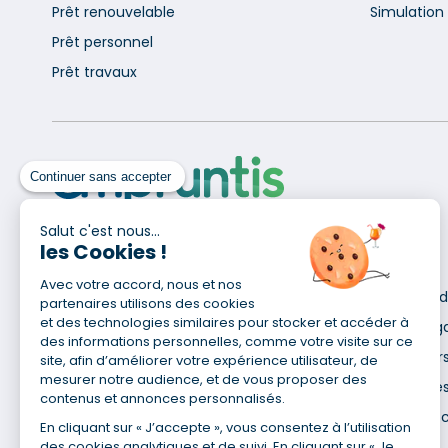
Prêt renouvelable
Simulation 
Prêt personnel
Prêt travaux
Continuer sans accepter
Salut c'est nous...
les Cookies !
Pour en savoir plus
Avec votre accord, nous et nos
Qui sommes-nous ?
Déclaration d
partenaires utilisons des cookies
Site du Groupe
et des technologies similaires pour stocker et accéder à
Mentions lég
des informations personnelles, comme votre visite sur ce
Nos agences
Données pers
site, afin d’améliorer votre expérience utilisateur, de
mesurer notre audience, et de vous proposer des
Nous contacter
Utilisation de
contenus et annonces personnalisés.
Espace presse
Gestion des 
En cliquant sur « J’accepte », vous consentez à l’utilisation
Recrutement
des cookies analytiques et de suivi. En cliquant sur « Je