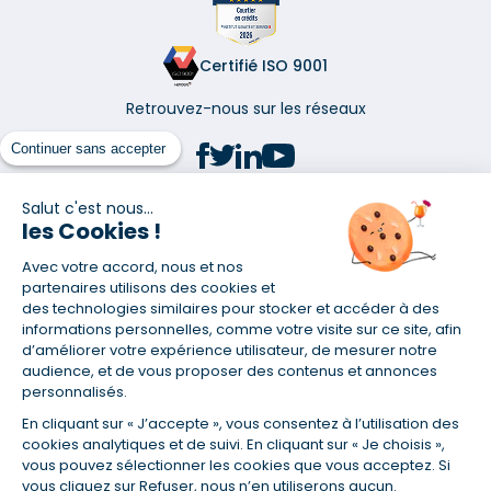
Certifié ISO 9001
Retrouvez-nous sur les réseaux
Continuer sans accepter
Salut c'est nous...
les Cookies !
(1) Taux fixe national hors assurance et selon votre profil
Avec votre accord, nous et nos
(2) Économie de 65 % pour l'assurance d'un prêt amortissable de 330
457,23 € à 0,90 % sur 19,5 ans, accordé à un salarié non cadre assuré à
partenaires utilisons des cookies et
100 % (décès, PTIA, IPP, ITT, IPP) âgé de 36 ans fumeur et une personne
des technologies similaires pour stocker et accéder à des
salariée non cadre assurée à 100 % (décès, PTIA, IPP, ITT, IPP) âgée de 35
informations personnelles, comme votre visite sur ce site, afin
ans et non-fumeur, tous deux sans risque médical connu. Au
d’améliorer votre expérience utilisateur, de mesurer notre
14/07/2019, coût de l'assurance proposée par la banque 179,08 €/mois
audience, et de vous proposer des contenus et annonces
en moyenne contre 64,60 €/mois en moyenne au 14/07/2022 avec
personnalisés.
Empruntis.com (TAEA : 0,44 %, coût total de l'assurance : 15 117,65 €).
En cliquant sur « J’accepte », vous consentez à l’utilisation des
(3) Taux minimum pour un crédit consommation d'un montant fixé entre
5 000 et 20 000 euros, selon profil et durée.
cookies analytiques et de suivi. En cliquant sur « Je choisis »,
vous pouvez sélectionner les cookies que vous acceptez. Si
(4) La diminution du montant des mensualités entraîne l'allongement
vous cliquez sur Refuser, nous n’en utiliserons aucun.
de la durée de remboursement ainsi que la hausse du coût total du