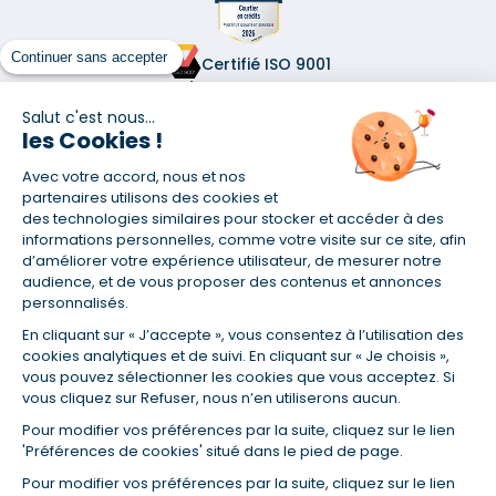
Continuer sans accepter
Certifié ISO 9001
Retrouvez-nous sur les réseaux
Salut c'est nous...
les Cookies !
Avec votre accord, nous et nos
partenaires utilisons des cookies et
des technologies similaires pour stocker et accéder à des
informations personnelles, comme votre visite sur ce site, afin
(1) Taux fixe national hors assurance et selon votre profil
d’améliorer votre expérience utilisateur, de mesurer notre
(2) Économie de 65 % pour l'assurance d'un prêt amortissable de 330
audience, et de vous proposer des contenus et annonces
457,23 € à 0,90 % sur 19,5 ans, accordé à un salarié non cadre assuré à
personnalisés.
100 % (décès, PTIA, IPP, ITT, IPP) âgé de 36 ans fumeur et une personne
salariée non cadre assurée à 100 % (décès, PTIA, IPP, ITT, IPP) âgée de 35
En cliquant sur « J’accepte », vous consentez à l’utilisation des
ans et non-fumeur, tous deux sans risque médical connu. Au
cookies analytiques et de suivi. En cliquant sur « Je choisis »,
14/07/2019, coût de l'assurance proposée par la banque 179,08 €/mois
vous pouvez sélectionner les cookies que vous acceptez. Si
en moyenne contre 64,60 €/mois en moyenne au 14/07/2022 avec
vous cliquez sur Refuser, nous n’en utiliserons aucun.
Empruntis.com (TAEA : 0,44 %, coût total de l'assurance : 15 117,65 €).
(3) Taux minimum pour un crédit consommation d'un montant fixé entre
Pour modifier vos préférences par la suite, cliquez sur le lien
5 000 et 20 000 euros, selon profil et durée.
'Préférences de cookies' situé dans le pied de page.
(4) La diminution du montant des mensualités entraîne l'allongement
Pour modifier vos préférences par la suite, cliquez sur le lien
de la durée de remboursement ainsi que la hausse du coût total du