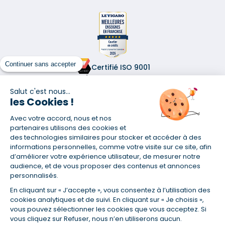
Continuer sans accepter
Certifié ISO 9001
Retrouvez-nous sur les réseaux
Salut c'est nous...
les Cookies !
Avec votre accord, nous et nos
partenaires utilisons des cookies et
des technologies similaires pour stocker et accéder à des
informations personnelles, comme votre visite sur ce site, afin
(1) Taux fixe national hors assurance et selon votre profil
d’améliorer votre expérience utilisateur, de mesurer notre
(2) Économie de 65 % pour l'assurance d'un prêt amortissable de 330
audience, et de vous proposer des contenus et annonces
457,23 € à 0,90 % sur 19,5 ans, accordé à un salarié non cadre assuré à
personnalisés.
100 % (décès, PTIA, IPP, ITT, IPP) âgé de 36 ans fumeur et une personne
salariée non cadre assurée à 100 % (décès, PTIA, IPP, ITT, IPP) âgée de 35
En cliquant sur « J’accepte », vous consentez à l’utilisation des
ans et non-fumeur, tous deux sans risque médical connu. Au
cookies analytiques et de suivi. En cliquant sur « Je choisis »,
14/07/2019, coût de l'assurance proposée par la banque 179,08 €/mois
vous pouvez sélectionner les cookies que vous acceptez. Si
en moyenne contre 64,60 €/mois en moyenne au 14/07/2022 avec
vous cliquez sur Refuser, nous n’en utiliserons aucun.
Empruntis.com (TAEA : 0,44 %, coût total de l'assurance : 15 117,65 €).