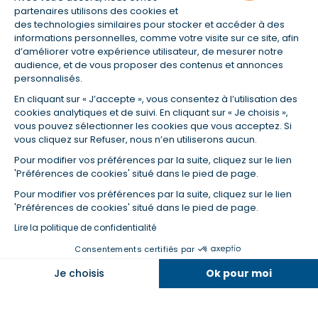
partenaires utilisons des cookies et
des technologies similaires pour stocker et accéder à des
informations personnelles, comme votre visite sur ce site, afin
(1) Taux fixe national hors assurance et selon votre profil
d’améliorer votre expérience utilisateur, de mesurer notre
(2) Économie de 65 % pour l'assurance d'un prêt amortissable de 330
audience, et de vous proposer des contenus et annonces
457,23 € à 0,90 % sur 19,5 ans, accordé à un salarié non cadre assuré à
personnalisés.
100 % (décès, PTIA, IPP, ITT, IPP) âgé de 36 ans fumeur et une personne
salariée non cadre assurée à 100 % (décès, PTIA, IPP, ITT, IPP) âgée de 35
En cliquant sur « J’accepte », vous consentez à l’utilisation des
ans et non-fumeur, tous deux sans risque médical connu. Au
cookies analytiques et de suivi. En cliquant sur « Je choisis »,
14/07/2019, coût de l'assurance proposée par la banque 179,08 €/mois
vous pouvez sélectionner les cookies que vous acceptez. Si
en moyenne contre 64,60 €/mois en moyenne au 14/07/2022 avec
vous cliquez sur Refuser, nous n’en utiliserons aucun.
Empruntis.com (TAEA : 0,44 %, coût total de l'assurance : 15 117,65 €).
(3) Taux minimum pour un crédit consommation d'un montant fixé entre
Pour modifier vos préférences par la suite, cliquez sur le lien
5 000 et 20 000 euros, selon profil et durée.
'Préférences de cookies' situé dans le pied de page.
(4) La diminution du montant des mensualités entraîne l'allongement
Pour modifier vos préférences par la suite, cliquez sur le lien
de la durée de remboursement ainsi que la hausse du coût total du
'Préférences de cookies' situé dans le pied de page.
crédit.
(5) Banques de réseau, mutualistes, spécialisées, directions
Lire la politique de confidentialité
régionales, organismes de crédit selon votre profil et votre demande.
Consentements certifiés par
Mutuelles, compagnies et courtiers d'assurances. Selon votre profil et
votre demande.
Dans la même catégorie
Je choisis
Ok pour moi
(6) Banques de réseau, mutualistes, spécialisées, directions
régionales, organismes de crédit, selon votre profil et votre demande.
Axeptio consent
Plateforme de Gestion du Consentement : Personnalisez vos O
Je regroupe mes crédits au meilleur taux
Notre plateforme vous permet d'adapter et de gérer vos paramètr