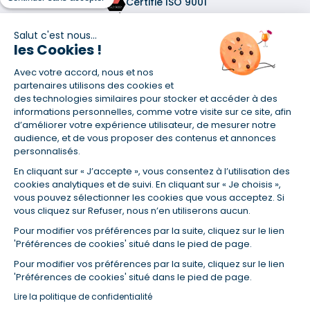
Certifié ISO 9001
Retrouvez-nous sur les réseaux
Salut c'est nous...
les Cookies !
Avec votre accord, nous et nos
partenaires utilisons des cookies et
des technologies similaires pour stocker et accéder à des
informations personnelles, comme votre visite sur ce site, afin
(1) Taux fixe national hors assurance et selon votre profil
d’améliorer votre expérience utilisateur, de mesurer notre
(2) Économie de 65 % pour l'assurance d'un prêt amortissable de 330
audience, et de vous proposer des contenus et annonces
457,23 € à 0,90 % sur 19,5 ans, accordé à un salarié non cadre assuré à
personnalisés.
100 % (décès, PTIA, IPP, ITT, IPP) âgé de 36 ans fumeur et une personne
salariée non cadre assurée à 100 % (décès, PTIA, IPP, ITT, IPP) âgée de 35
En cliquant sur « J’accepte », vous consentez à l’utilisation des
ans et non-fumeur, tous deux sans risque médical connu. Au
cookies analytiques et de suivi. En cliquant sur « Je choisis »,
14/07/2019, coût de l'assurance proposée par la banque 179,08 €/mois
vous pouvez sélectionner les cookies que vous acceptez. Si
en moyenne contre 64,60 €/mois en moyenne au 14/07/2022 avec
vous cliquez sur Refuser, nous n’en utiliserons aucun.
Empruntis.com (TAEA : 0,44 %, coût total de l'assurance : 15 117,65 €).
(3) Taux minimum pour un crédit consommation d'un montant fixé entre
Pour modifier vos préférences par la suite, cliquez sur le lien
5 000 et 20 000 euros, selon profil et durée.
'Préférences de cookies' situé dans le pied de page.
(4) La diminution du montant des mensualités entraîne l'allongement
Pour modifier vos préférences par la suite, cliquez sur le lien
de la durée de remboursement ainsi que la hausse du coût total du
'Préférences de cookies' situé dans le pied de page.
crédit.
(5) Banques de réseau, mutualistes, spécialisées, directions
Lire la politique de confidentialité
régionales, organismes de crédit selon votre profil et votre demande.