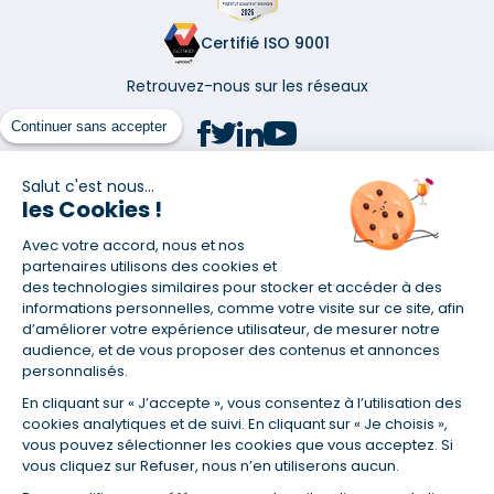
Certifié ISO 9001
Retrouvez-nous sur les réseaux
Continuer sans accepter
Salut c'est nous...
les Cookies !
(1) Taux fixe national hors assurance et selon votre profil
Avec votre accord, nous et nos
(2) Économie de 65 % pour l'assurance d'un prêt amortissable de 330
457,23 € à 0,90 % sur 19,5 ans, accordé à un salarié non cadre assuré à
partenaires utilisons des cookies et
100 % (décès, PTIA, IPP, ITT, IPP) âgé de 36 ans fumeur et une personne
des technologies similaires pour stocker et accéder à des
salariée non cadre assurée à 100 % (décès, PTIA, IPP, ITT, IPP) âgée de 35
informations personnelles, comme votre visite sur ce site, afin
ans et non-fumeur, tous deux sans risque médical connu. Au
d’améliorer votre expérience utilisateur, de mesurer notre
14/07/2019, coût de l'assurance proposée par la banque 179,08 €/mois
audience, et de vous proposer des contenus et annonces
en moyenne contre 64,60 €/mois en moyenne au 14/07/2022 avec
personnalisés.
Empruntis.com (TAEA : 0,44 %, coût total de l'assurance : 15 117,65 €).
En cliquant sur « J’accepte », vous consentez à l’utilisation des
(3) Taux minimum pour un crédit consommation d'un montant fixé entre
5 000 et 20 000 euros, selon profil et durée.
cookies analytiques et de suivi. En cliquant sur « Je choisis »,
vous pouvez sélectionner les cookies que vous acceptez. Si
(4) La diminution du montant des mensualités entraîne l'allongement
vous cliquez sur Refuser, nous n’en utiliserons aucun.
de la durée de remboursement ainsi que la hausse du coût total du
crédit.