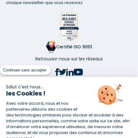
chaque newsletter que vous recevrez.
Certifié ISO 9001
Retrouvez-nous sur les réseaux
Continuer sans accepter
Salut c'est nous...
les Cookies !
(1) Taux fixe national hors assurance et selon votre profil
Avec votre accord, nous et nos
(2) Économie de 65 % pour l'assurance d'un prêt amortissable de 330
457,23 € à 0,90 % sur 19,5 ans, accordé à un salarié non cadre assuré à
partenaires utilisons des cookies et
100 % (décès, PTIA, IPP, ITT, IPP) âgé de 36 ans fumeur et une personne
des technologies similaires pour stocker et accéder à des
salariée non cadre assurée à 100 % (décès, PTIA, IPP, ITT, IPP) âgée de 35
informations personnelles, comme votre visite sur ce site, afin
ans et non-fumeur, tous deux sans risque médical connu. Au
d’améliorer votre expérience utilisateur, de mesurer notre
14/07/2019, coût de l'assurance proposée par la banque 179,08 €/mois
audience, et de vous proposer des contenus et annonces
en moyenne contre 64,60 €/mois en moyenne au 14/07/2022 avec