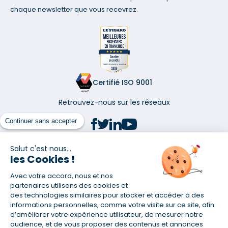
chaque newsletter que vous recevrez.
Certifié ISO 9001
Retrouvez-nous sur les réseaux
Continuer sans accepter
Salut c'est nous...
les Cookies !
(1) Taux fixe national hors assurance et selon votre profil
Avec votre accord, nous et nos
(2) Économie de 65 % pour l'assurance d'un prêt amortissable de 330
457,23 € à 0,90 % sur 19,5 ans, accordé à un salarié non cadre assuré à
partenaires utilisons des cookies et
100 % (décès, PTIA, IPP, ITT, IPP) âgé de 36 ans fumeur et une personne
des technologies similaires pour stocker et accéder à des
salariée non cadre assurée à 100 % (décès, PTIA, IPP, ITT, IPP) âgée de 35
informations personnelles, comme votre visite sur ce site, afin
ans et non-fumeur, tous deux sans risque médical connu. Au
d’améliorer votre expérience utilisateur, de mesurer notre
14/07/2019, coût de l'assurance proposée par la banque 179,08 €/mois
audience, et de vous proposer des contenus et annonces
en moyenne contre 64,60 €/mois en moyenne au 14/07/2022 avec