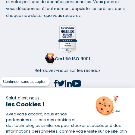
et notre politique de données personnelles. Vous pourrez
vous désabonner à tout moment depuis le lien présent dans
chaque newsletter que vous recevrez.
Certifié ISO 9001
Retrouvez-nous sur les réseaux
Continuer sans accepter
Salut c'est nous...
les Cookies !
(1) Taux fixe national hors assurance et selon votre profil
Avec votre accord, nous et nos
(2) Économie de 65 % pour l'assurance d'un prêt amortissable de 330
457,23 € à 0,90 % sur 19,5 ans, accordé à un salarié non cadre assuré à
partenaires utilisons des cookies et
100 % (décès, PTIA, IPP, ITT, IPP) âgé de 36 ans fumeur et une personne
des technologies similaires pour stocker et accéder à des
salariée non cadre assurée à 100 % (décès, PTIA, IPP, ITT, IPP) âgée de 35
informations personnelles, comme votre visite sur ce site, afin
ans et non-fumeur, tous deux sans risque médical connu. Au