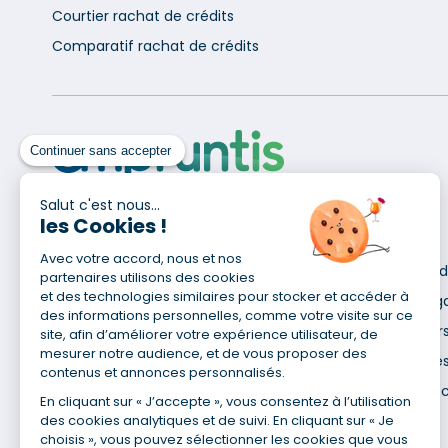
Courtier rachat de crédits
Comparatif rachat de crédits
Continuer sans accepter
Salut c'est nous...
les Cookies !
Pour en savoir plus
Avec votre accord, nous et nos
Qui sommes-nous ?
Déclaration d
partenaires utilisons des cookies
Site du Groupe
et des technologies similaires pour stocker et accéder à
Mentions lég
des informations personnelles, comme votre visite sur ce
Nos agences
Données pers
site, afin d’améliorer votre expérience utilisateur, de
mesurer notre audience, et de vous proposer des
Nous contacter
Utilisation de
contenus et annonces personnalisés.
Espace presse
Gestion des 
En cliquant sur « J’accepte », vous consentez à l’utilisation
Recrutement
des cookies analytiques et de suivi. En cliquant sur « Je
choisis », vous pouvez sélectionner les cookies que vous