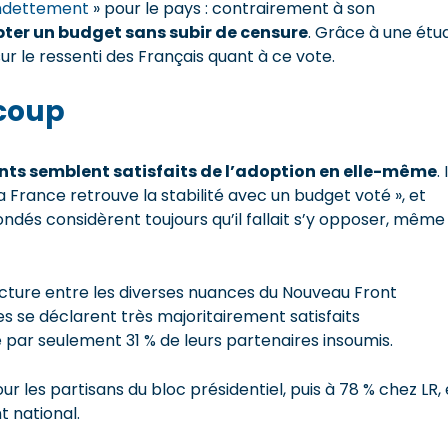
ndettement
» pour le pays : contrairement à son
pter un budget sans subir de censure
. Grâce à une étu
ur le ressenti des Français quant à ce vote.
coup
ants semblent satisfaits de l’adoption en elle-même
. 
la France retrouve la stabilité avec un budget voté », et
sondés considèrent toujours qu’il fallait s’y opposer, même
racture entre les diverses nuances du Nouveau Front
es se déclarent très majoritairement satisfaits
 par seulement 31 % de leurs partenaires insoumis.
les partisans du bloc présidentiel, puis à 78 % chez LR, 
 national.