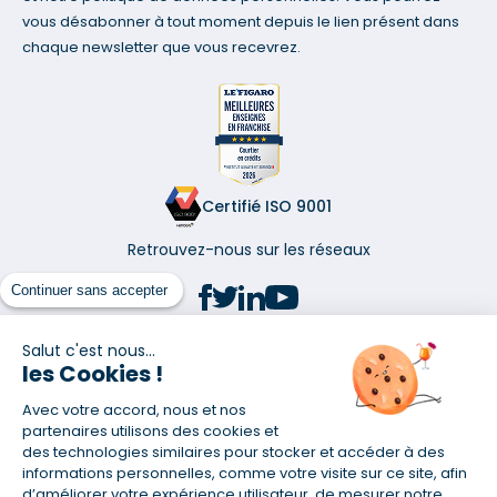
vous désabonner à tout moment depuis le lien présent dans
chaque newsletter que vous recevrez.
Certifié ISO 9001
Retrouvez-nous sur les réseaux
Continuer sans accepter
Salut c'est nous...
les Cookies !
(1) Taux fixe national hors assurance et selon votre profil
Avec votre accord, nous et nos
(2) Économie de 65 % pour l'assurance d'un prêt amortissable de 330
457,23 € à 0,90 % sur 19,5 ans, accordé à un salarié non cadre assuré à
partenaires utilisons des cookies et
100 % (décès, PTIA, IPP, ITT, IPP) âgé de 36 ans fumeur et une personne
des technologies similaires pour stocker et accéder à des
salariée non cadre assurée à 100 % (décès, PTIA, IPP, ITT, IPP) âgée de 35
informations personnelles, comme votre visite sur ce site, afin
ans et non-fumeur, tous deux sans risque médical connu. Au
d’améliorer votre expérience utilisateur, de mesurer notre