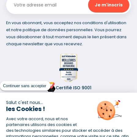
En vous abonnant, vous acceptez nos conditions d'utilisation
et notre politique de données personnelles. Vous pourrez
vous désabonner à tout moment depuis le lien présent dans
chaque newsletter que vous recevrez.
Continuer sans accepter
Certifié ISO 9001
Retrouvez-nous sur les réseaux
Salut c'est nous...
les Cookies !
Avec votre accord, nous et nos
partenaires utilisons des cookies et
des technologies similaires pour stocker et accéder à des
informations personnelles, comme votre visite sur ce site, afin
(1) Taux fixe national hors assurance et selon votre profil