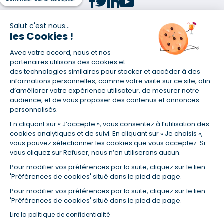
Salut c'est nous...
les Cookies !
(1) Taux fixe national hors assurance et selon votre profil
Avec votre accord, nous et nos
(2) Économie de 65 % pour l'assurance d'un prêt amortissable de 330
457,23 € à 0,90 % sur 19,5 ans, accordé à un salarié non cadre assuré à
partenaires utilisons des cookies et
100 % (décès, PTIA, IPP, ITT, IPP) âgé de 36 ans fumeur et une personne
des technologies similaires pour stocker et accéder à des
salariée non cadre assurée à 100 % (décès, PTIA, IPP, ITT, IPP) âgée de 35
informations personnelles, comme votre visite sur ce site, afin
ans et non-fumeur, tous deux sans risque médical connu. Au
d’améliorer votre expérience utilisateur, de mesurer notre
14/07/2019, coût de l'assurance proposée par la banque 179,08 €/mois
audience, et de vous proposer des contenus et annonces
en moyenne contre 64,60 €/mois en moyenne au 14/07/2022 avec
personnalisés.
Empruntis.com (TAEA : 0,44 %, coût total de l'assurance : 15 117,65 €).
En cliquant sur « J’accepte », vous consentez à l’utilisation des
(3) Taux minimum pour un crédit consommation d'un montant fixé entre
5 000 et 20 000 euros, selon profil et durée.
cookies analytiques et de suivi. En cliquant sur « Je choisis »,
vous pouvez sélectionner les cookies que vous acceptez. Si
(4) La diminution du montant des mensualités entraîne l'allongement
vous cliquez sur Refuser, nous n’en utiliserons aucun.
de la durée de remboursement ainsi que la hausse du coût total du
crédit.
Pour modifier vos préférences par la suite, cliquez sur le lien
(5) Banques de réseau, mutualistes, spécialisées, directions
'Préférences de cookies' situé dans le pied de page.
régionales, organismes de crédit selon votre profil et votre demande.
Mutuelles, compagnies et courtiers d'assurances. Selon votre profil et
Pour modifier vos préférences par la suite, cliquez sur le lien
votre demande.
'Préférences de cookies' situé dans le pied de page.
(6) Banques de réseau, mutualistes, spécialisées, directions
Lire la politique de confidentialité
régionales, organismes de crédit, selon votre profil et votre demande.