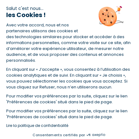
Salut c'est nous...
les Cookies !
(1) Taux fixe national hors assurance et selon votre profil
Avec votre accord, nous et nos
(2) Économie de 65 % pour l'assurance d'un prêt amortissable de 330
457,23 € à 0,90 % sur 19,5 ans, accordé à un salarié non cadre assuré à
partenaires utilisons des cookies et
100 % (décès, PTIA, IPP, ITT, IPP) âgé de 36 ans fumeur et une personne
des technologies similaires pour stocker et accéder à des
salariée non cadre assurée à 100 % (décès, PTIA, IPP, ITT, IPP) âgée de 35
informations personnelles, comme votre visite sur ce site, afin
ans et non-fumeur, tous deux sans risque médical connu. Au
d’améliorer votre expérience utilisateur, de mesurer notre
14/07/2019, coût de l'assurance proposée par la banque 179,08 €/mois
audience, et de vous proposer des contenus et annonces
en moyenne contre 64,60 €/mois en moyenne au 14/07/2022 avec
personnalisés.
Empruntis.com (TAEA : 0,44 %, coût total de l'assurance : 15 117,65 €).
En cliquant sur « J’accepte », vous consentez à l’utilisation des
(3) Taux minimum pour un crédit consommation d'un montant fixé entre
5 000 et 20 000 euros, selon profil et durée.
cookies analytiques et de suivi. En cliquant sur « Je choisis »,
vous pouvez sélectionner les cookies que vous acceptez. Si
(4) La diminution du montant des mensualités entraîne l'allongement
vous cliquez sur Refuser, nous n’en utiliserons aucun.
de la durée de remboursement ainsi que la hausse du coût total du
crédit.
Pour modifier vos préférences par la suite, cliquez sur le lien
(5) Banques de réseau, mutualistes, spécialisées, directions
'Préférences de cookies' situé dans le pied de page.
régionales, organismes de crédit selon votre profil et votre demande.
Mutuelles, compagnies et courtiers d'assurances. Selon votre profil et
Pour modifier vos préférences par la suite, cliquez sur le lien
votre demande.
'Préférences de cookies' situé dans le pied de page.
(6) Banques de réseau, mutualistes, spécialisées, directions
Lire la politique de confidentialité
régionales, organismes de crédit, selon votre profil et votre demande.
Consentements certifiés par