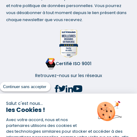
et notre politique de données personnelles. Vous pourrez
vous désabonner à tout moment depuis le lien présent dans
chaque newsletter que vous recevrez.
Certifié ISO 9001
Retrouvez-nous sur les réseaux
Continuer sans accepter
Salut c'est nous...
les Cookies !
(1) Taux fixe national hors assurance et selon votre profil
Avec votre accord, nous et nos
(2) Économie de 65 % pour l'assurance d'un prêt amortissable de 330
457,23 € à 0,90 % sur 19,5 ans, accordé à un salarié non cadre assuré à
partenaires utilisons des cookies et
100 % (décès, PTIA, IPP, ITT, IPP) âgé de 36 ans fumeur et une personne
des technologies similaires pour stocker et accéder à des
salariée non cadre assurée à 100 % (décès, PTIA, IPP, ITT, IPP) âgée de 35