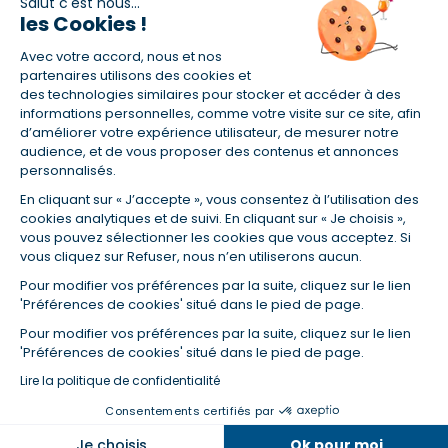
Salut c'est nous...
les Cookies !
(1) Taux fixe national hors assurance et selon votre profil
Avec votre accord, nous et nos
(2) Économie de 65 % pour l'assurance d'un prêt amortissable de 330
457,23 € à 0,90 % sur 19,5 ans, accordé à un salarié non cadre assuré à
partenaires utilisons des cookies et
100 % (décès, PTIA, IPP, ITT, IPP) âgé de 36 ans fumeur et une personne
des technologies similaires pour stocker et accéder à des
salariée non cadre assurée à 100 % (décès, PTIA, IPP, ITT, IPP) âgée de 35
informations personnelles, comme votre visite sur ce site, afin
ans et non-fumeur, tous deux sans risque médical connu. Au
d’améliorer votre expérience utilisateur, de mesurer notre
14/07/2019, coût de l'assurance proposée par la banque 179,08 €/mois
audience, et de vous proposer des contenus et annonces
en moyenne contre 64,60 €/mois en moyenne au 14/07/2022 avec
personnalisés.
Empruntis.com (TAEA : 0,44 %, coût total de l'assurance : 15 117,65 €).
En cliquant sur « J’accepte », vous consentez à l’utilisation des
(3) Taux minimum pour un crédit consommation d'un montant fixé entre
5 000 et 20 000 euros, selon profil et durée.
cookies analytiques et de suivi. En cliquant sur « Je choisis »,
vous pouvez sélectionner les cookies que vous acceptez. Si
(4) La diminution du montant des mensualités entraîne l'allongement
vous cliquez sur Refuser, nous n’en utiliserons aucun.
de la durée de remboursement ainsi que la hausse du coût total du
crédit.
Pour modifier vos préférences par la suite, cliquez sur le lien
(5) Banques de réseau, mutualistes, spécialisées, directions
'Préférences de cookies' situé dans le pied de page.
régionales, organismes de crédit selon votre profil et votre demande.
Mutuelles, compagnies et courtiers d'assurances. Selon votre profil et
Pour modifier vos préférences par la suite, cliquez sur le lien
votre demande.
'Préférences de cookies' situé dans le pied de page.
(6) Banques de réseau, mutualistes, spécialisées, directions
Lire la politique de confidentialité
régionales, organismes de crédit, selon votre profil et votre demande.
Consentements certifiés par
Taux et tendances à suivre
Je choisis
Ok pour moi
© Empruntis 2026