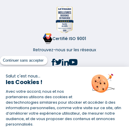
Certifié ISO 9001
Retrouvez-nous sur les réseaux
Continuer sans accepter
Salut c'est nous...
les Cookies !
(1) Taux fixe national hors assurance et selon votre profil
Avec votre accord, nous et nos
(2) Économie de 65 % pour l'assurance d'un prêt amortissable de 330
457,23 € à 0,90 % sur 19,5 ans, accordé à un salarié non cadre assuré à
partenaires utilisons des cookies et
100 % (décès, PTIA, IPP, ITT, IPP) âgé de 36 ans fumeur et une personne
des technologies similaires pour stocker et accéder à des
salariée non cadre assurée à 100 % (décès, PTIA, IPP, ITT, IPP) âgée de 35
informations personnelles, comme votre visite sur ce site, afin
ans et non-fumeur, tous deux sans risque médical connu. Au
d’améliorer votre expérience utilisateur, de mesurer notre
14/07/2019, coût de l'assurance proposée par la banque 179,08 €/mois
audience, et de vous proposer des contenus et annonces
en moyenne contre 64,60 €/mois en moyenne au 14/07/2022 avec
personnalisés.
Empruntis.com (TAEA : 0,44 %, coût total de l'assurance : 15 117,65 €).