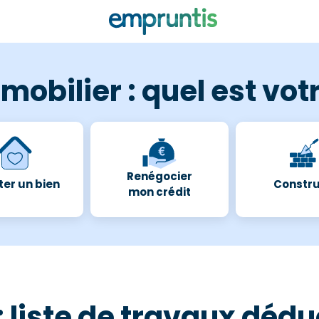
mobilier : quel est votr
Renégocier
er un bien
Constru
mon crédit
 : liste de travaux déd