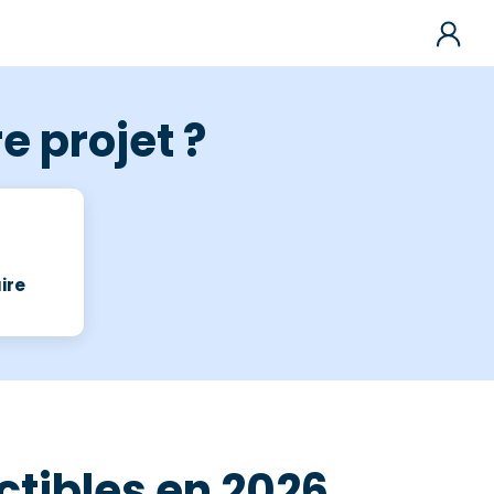
e projet ?
ire
uctibles en 2026