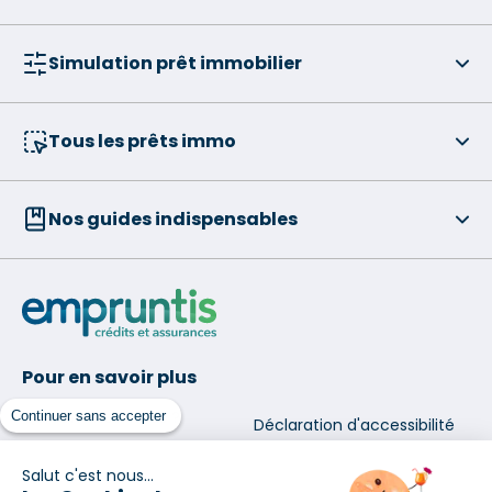
Simulation prêt immobilier
Tous les prêts immo
Nos guides indispensables
Pour en savoir plus
Qui sommes-nous ?
Continuer sans accepter
Déclaration d'accessibilité
Site du Groupe
Mentions légales
Salut c'est nous...
Nos agences
Données personnelles