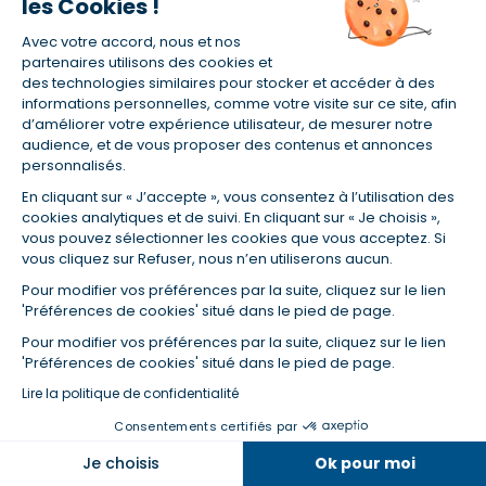
les Cookies !
Nous contacter
Utilisation des cookies
Avec votre accord, nous et nos
Espace presse
partenaires utilisons des cookies et
Gestion des cookies
des technologies similaires pour stocker et accéder à des
Recrutement
informations personnelles, comme votre visite sur ce site, afin
d’améliorer votre expérience utilisateur, de mesurer notre
Inscrivez-vous à notre newsletter
audience, et de vous proposer des contenus et annonces
et nos communications
personnalisés.
En cliquant sur « J’accepte », vous consentez à l’utilisation des
cookies analytiques et de suivi. En cliquant sur « Je choisis »,
vous pouvez sélectionner les cookies que vous acceptez. Si
vous cliquez sur Refuser, nous n’en utiliserons aucun.
Pour modifier vos préférences par la suite, cliquez sur le lien
En vous abonnant, vous acceptez nos conditions d'utilisation
'Préférences de cookies' situé dans le pied de page.
et notre politique de données personnelles. Vous pourrez
Pour modifier vos préférences par la suite, cliquez sur le lien
vous désabonner à tout moment depuis le lien présent dans
'Préférences de cookies' situé dans le pied de page.
chaque newsletter que vous recevrez.
Lire la politique de confidentialité
Consentements certifiés par
Taux et tendances à suivre
Je choisis
Ok pour moi