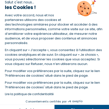
Salut c'est nous...
les Cookies !
(1) Taux fixe national hors assurance et selon votre profil
Avec votre accord, nous et nos
(2) Économie de 65 % pour l'assurance d'un prêt amortissable de 330
457,23 € à 0,90 % sur 19,5 ans, accordé à un salarié non cadre assuré à
partenaires utilisons des cookies et
100 % (décès, PTIA, IPP, ITT, IPP) âgé de 36 ans fumeur et une personne
des technologies similaires pour stocker et accéder à des
salariée non cadre assurée à 100 % (décès, PTIA, IPP, ITT, IPP) âgée de 35
informations personnelles, comme votre visite sur ce site, afin
ans et non-fumeur, tous deux sans risque médical connu. Au
d’améliorer votre expérience utilisateur, de mesurer notre
14/07/2019, coût de l'assurance proposée par la banque 179,08 €/mois
audience, et de vous proposer des contenus et annonces
en moyenne contre 64,60 €/mois en moyenne au 14/07/2022 avec
personnalisés.
Empruntis.com (TAEA : 0,44 %, coût total de l'assurance : 15 117,65 €).
En cliquant sur « J’accepte », vous consentez à l’utilisation des
(3) Taux minimum pour un crédit consommation d'un montant fixé entre
5 000 et 20 000 euros, selon profil et durée.
cookies analytiques et de suivi. En cliquant sur « Je choisis »,
vous pouvez sélectionner les cookies que vous acceptez. Si
(4) La diminution du montant des mensualités entraîne l'allongement
vous cliquez sur Refuser, nous n’en utiliserons aucun.
de la durée de remboursement ainsi que la hausse du coût total du
crédit.
Pour modifier vos préférences par la suite, cliquez sur le lien
(5) Banques de réseau, mutualistes, spécialisées, directions
'Préférences de cookies' situé dans le pied de page.
régionales, organismes de crédit selon votre profil et votre demande.
Mutuelles, compagnies et courtiers d'assurances. Selon votre profil et
Pour modifier vos préférences par la suite, cliquez sur le lien
votre demande.
'Préférences de cookies' situé dans le pied de page.
(6) Banques de réseau, mutualistes, spécialisées, directions
Lire la politique de confidentialité
régionales, organismes de crédit, selon votre profil et votre demande.
Consentements certifiés par
Taux et tendances à suivre