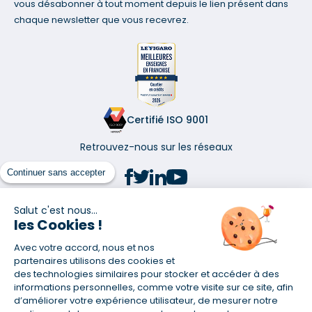
vous désabonner à tout moment depuis le lien présent dans
chaque newsletter que vous recevrez.
Certifié ISO 9001
Retrouvez-nous sur les réseaux
Continuer sans accepter
Salut c'est nous...
les Cookies !
(1) Taux fixe national hors assurance et selon votre profil
Avec votre accord, nous et nos
(2) Économie de 65 % pour l'assurance d'un prêt amortissable de 330
457,23 € à 0,90 % sur 19,5 ans, accordé à un salarié non cadre assuré à
partenaires utilisons des cookies et
100 % (décès, PTIA, IPP, ITT, IPP) âgé de 36 ans fumeur et une personne
des technologies similaires pour stocker et accéder à des
salariée non cadre assurée à 100 % (décès, PTIA, IPP, ITT, IPP) âgée de 35
informations personnelles, comme votre visite sur ce site, afin
ans et non-fumeur, tous deux sans risque médical connu. Au
d’améliorer votre expérience utilisateur, de mesurer notre
14/07/2019, coût de l'assurance proposée par la banque 179,08 €/mois