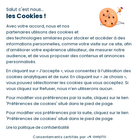
Salut c'est nous...
les Cookies !
(1) Taux fixe national hors assurance et selon votre profil
Avec votre accord, nous et nos
(2) Économie de 65 % pour l'assurance d'un prêt amortissable de 330
457,23 € à 0,90 % sur 19,5 ans, accordé à un salarié non cadre assuré à
partenaires utilisons des cookies et
100 % (décès, PTIA, IPP, ITT, IPP) âgé de 36 ans fumeur et une personne
des technologies similaires pour stocker et accéder à des
salariée non cadre assurée à 100 % (décès, PTIA, IPP, ITT, IPP) âgée de 35
informations personnelles, comme votre visite sur ce site, afin
ans et non-fumeur, tous deux sans risque médical connu. Au
d’améliorer votre expérience utilisateur, de mesurer notre
14/07/2019, coût de l'assurance proposée par la banque 179,08 €/mois
audience, et de vous proposer des contenus et annonces
en moyenne contre 64,60 €/mois en moyenne au 14/07/2022 avec
personnalisés.
Empruntis.com (TAEA : 0,44 %, coût total de l'assurance : 15 117,65 €).
En cliquant sur « J’accepte », vous consentez à l’utilisation des
(3) Taux minimum pour un crédit consommation d'un montant fixé entre
5 000 et 20 000 euros, selon profil et durée.
cookies analytiques et de suivi. En cliquant sur « Je choisis »,
vous pouvez sélectionner les cookies que vous acceptez. Si
(4) La diminution du montant des mensualités entraîne l'allongement
vous cliquez sur Refuser, nous n’en utiliserons aucun.
de la durée de remboursement ainsi que la hausse du coût total du
crédit.
Pour modifier vos préférences par la suite, cliquez sur le lien
(5) Banques de réseau, mutualistes, spécialisées, directions
'Préférences de cookies' situé dans le pied de page.
régionales, organismes de crédit selon votre profil et votre demande.
Mutuelles, compagnies et courtiers d'assurances. Selon votre profil et
Pour modifier vos préférences par la suite, cliquez sur le lien
votre demande.
'Préférences de cookies' situé dans le pied de page.
(6) Banques de réseau, mutualistes, spécialisées, directions
Lire la politique de confidentialité
régionales, organismes de crédit, selon votre profil et votre demande.
Consentements certifiés par