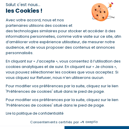
Salut c'est nous...
les Cookies !
(1) Taux fixe national hors assurance et selon votre profil
Avec votre accord, nous et nos
(2) Économie de 65 % pour l'assurance d'un prêt amortissable de 330
457,23 € à 0,90 % sur 19,5 ans, accordé à un salarié non cadre assuré à
partenaires utilisons des cookies et
100 % (décès, PTIA, IPP, ITT, IPP) âgé de 36 ans fumeur et une personne
des technologies similaires pour stocker et accéder à des
salariée non cadre assurée à 100 % (décès, PTIA, IPP, ITT, IPP) âgée de 35
informations personnelles, comme votre visite sur ce site, afin
ans et non-fumeur, tous deux sans risque médical connu. Au
d’améliorer votre expérience utilisateur, de mesurer notre
14/07/2019, coût de l'assurance proposée par la banque 179,08 €/mois
audience, et de vous proposer des contenus et annonces
en moyenne contre 64,60 €/mois en moyenne au 14/07/2022 avec
personnalisés.
Empruntis.com (TAEA : 0,44 %, coût total de l'assurance : 15 117,65 €).
En cliquant sur « J’accepte », vous consentez à l’utilisation des
(3) Taux minimum pour un crédit consommation d'un montant fixé entre
5 000 et 20 000 euros, selon profil et durée.
cookies analytiques et de suivi. En cliquant sur « Je choisis »,
vous pouvez sélectionner les cookies que vous acceptez. Si
(4) La diminution du montant des mensualités entraîne l'allongement
vous cliquez sur Refuser, nous n’en utiliserons aucun.
de la durée de remboursement ainsi que la hausse du coût total du
crédit.
Pour modifier vos préférences par la suite, cliquez sur le lien
(5) Banques de réseau, mutualistes, spécialisées, directions
'Préférences de cookies' situé dans le pied de page.
régionales, organismes de crédit selon votre profil et votre demande.
Mutuelles, compagnies et courtiers d'assurances. Selon votre profil et
Pour modifier vos préférences par la suite, cliquez sur le lien
votre demande.
'Préférences de cookies' situé dans le pied de page.
(6) Banques de réseau, mutualistes, spécialisées, directions
Lire la politique de confidentialité
régionales, organismes de crédit, selon votre profil et votre demande.
Consentements certifiés par