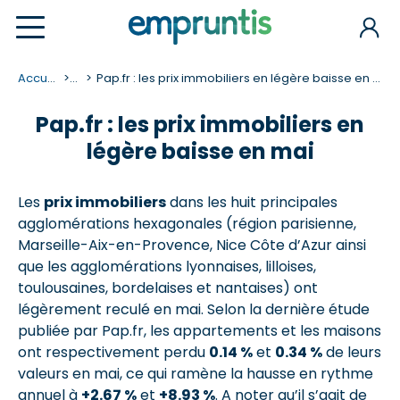
Accueil
...
Pap.fr : les prix immobiliers en légère baisse en mai
Pap.fr : les prix immobiliers en
légère baisse en mai
Les
prix immobiliers
dans les huit principales
agglomérations hexagonales (région parisienne,
Marseille-Aix-en-Provence, Nice Côte d’Azur ainsi
que les agglomérations lyonnaises, lilloises,
toulousaines, bordelaises et nantaises) ont
légèrement reculé en mai. Selon la dernière étude
publiée par Pap.fr, les appartements et les maisons
ont respectivement perdu
0.14 %
et
0.34 %
de leurs
valeurs en mai, ce qui ramène la hausse en rythme
annuel à
+2.67 %
et
+8.93 %
. A noter qu’il s’agit de