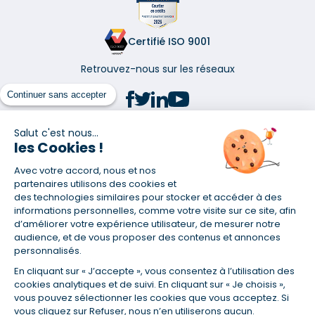
Certifié ISO 9001
Retrouvez-nous sur les réseaux
Continuer sans accepter
Salut c'est nous...
les Cookies !
(1) Taux fixe national hors assurance et selon votre profil
Avec votre accord, nous et nos
(2) Économie de 65 % pour l'assurance d'un prêt amortissable de 330
457,23 € à 0,90 % sur 19,5 ans, accordé à un salarié non cadre assuré à
partenaires utilisons des cookies et
100 % (décès, PTIA, IPP, ITT, IPP) âgé de 36 ans fumeur et une personne
des technologies similaires pour stocker et accéder à des
salariée non cadre assurée à 100 % (décès, PTIA, IPP, ITT, IPP) âgée de 35
informations personnelles, comme votre visite sur ce site, afin
ans et non-fumeur, tous deux sans risque médical connu. Au
d’améliorer votre expérience utilisateur, de mesurer notre
14/07/2019, coût de l'assurance proposée par la banque 179,08 €/mois
audience, et de vous proposer des contenus et annonces
en moyenne contre 64,60 €/mois en moyenne au 14/07/2022 avec
personnalisés.
Empruntis.com (TAEA : 0,44 %, coût total de l'assurance : 15 117,65 €).
En cliquant sur « J’accepte », vous consentez à l’utilisation des
(3) Taux minimum pour un crédit consommation d'un montant fixé entre
5 000 et 20 000 euros, selon profil et durée.
cookies analytiques et de suivi. En cliquant sur « Je choisis »,
vous pouvez sélectionner les cookies que vous acceptez. Si
(4) La diminution du montant des mensualités entraîne l'allongement
vous cliquez sur Refuser, nous n’en utiliserons aucun.
de la durée de remboursement ainsi que la hausse du coût total du