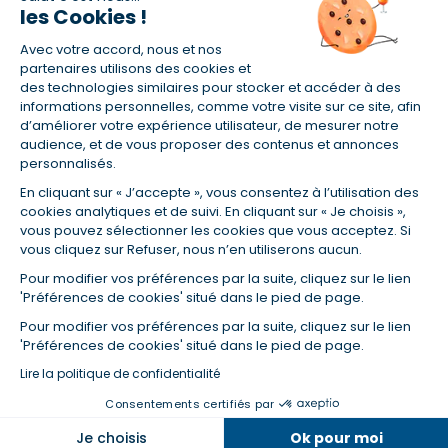
les Cookies !
(1) Taux fixe national hors assurance et selon votre profil
Avec votre accord, nous et nos
(2) Économie de 65 % pour l'assurance d'un prêt amortissable de 330
457,23 € à 0,90 % sur 19,5 ans, accordé à un salarié non cadre assuré à
partenaires utilisons des cookies et
100 % (décès, PTIA, IPP, ITT, IPP) âgé de 36 ans fumeur et une personne
des technologies similaires pour stocker et accéder à des
salariée non cadre assurée à 100 % (décès, PTIA, IPP, ITT, IPP) âgée de 35
informations personnelles, comme votre visite sur ce site, afin
ans et non-fumeur, tous deux sans risque médical connu. Au
d’améliorer votre expérience utilisateur, de mesurer notre
14/07/2019, coût de l'assurance proposée par la banque 179,08 €/mois
audience, et de vous proposer des contenus et annonces
en moyenne contre 64,60 €/mois en moyenne au 14/07/2022 avec
personnalisés.
Empruntis.com (TAEA : 0,44 %, coût total de l'assurance : 15 117,65 €).
En cliquant sur « J’accepte », vous consentez à l’utilisation des
(3) Taux minimum pour un crédit consommation d'un montant fixé entre
5 000 et 20 000 euros, selon profil et durée.
cookies analytiques et de suivi. En cliquant sur « Je choisis »,
vous pouvez sélectionner les cookies que vous acceptez. Si
(4) La diminution du montant des mensualités entraîne l'allongement
vous cliquez sur Refuser, nous n’en utiliserons aucun.
de la durée de remboursement ainsi que la hausse du coût total du
crédit.
Pour modifier vos préférences par la suite, cliquez sur le lien
(5) Banques de réseau, mutualistes, spécialisées, directions
'Préférences de cookies' situé dans le pied de page.
régionales, organismes de crédit selon votre profil et votre demande.
Mutuelles, compagnies et courtiers d'assurances. Selon votre profil et
Pour modifier vos préférences par la suite, cliquez sur le lien
votre demande.
'Préférences de cookies' situé dans le pied de page.
(6) Banques de réseau, mutualistes, spécialisées, directions
Lire la politique de confidentialité
régionales, organismes de crédit, selon votre profil et votre demande.
Consentements certifiés par
Taux et tendances à suivre
Je choisis
Ok pour moi
© Empruntis 2026