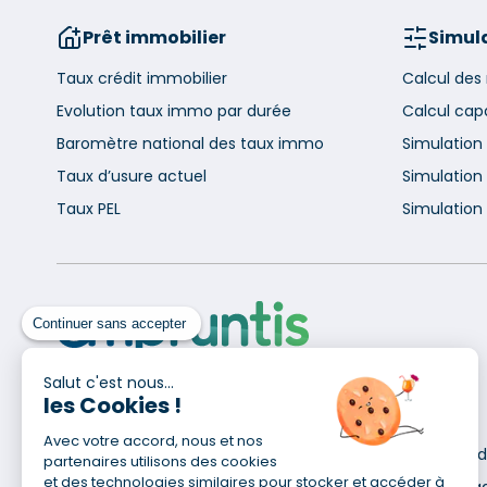
Prêt immobilier
Simula
Taux crédit immobilier
Calcul des
Evolution taux immo par durée
Calcul cap
Baromètre national des taux immo
Simulation
Taux d’usure actuel
Simulation 
Taux PEL
Simulation 
Continuer sans accepter
Salut c'est nous...
les Cookies !
Pour en savoir plus
Avec votre accord, nous et nos
Qui sommes-nous ?
Déclaration d
partenaires utilisons des cookies
Site du Groupe
et des technologies similaires pour stocker et accéder à