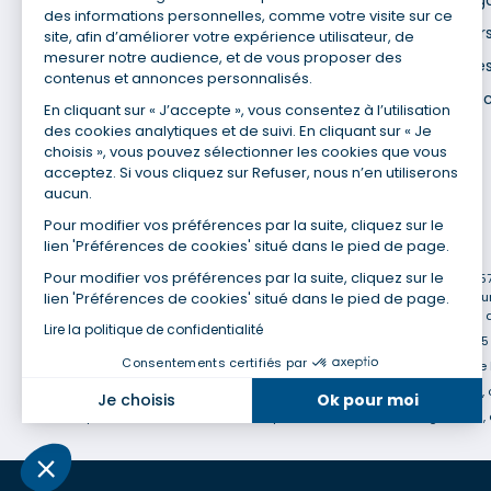
Mentions lég
des informations personnelles, comme votre visite sur ce
Nos agences
Données pers
site, afin d’améliorer votre expérience utilisateur, de
mesurer notre audience, et de vous proposer des
Nous contacter
Utilisation de
contenus et annonces personnalisés.
Espace presse
Gestion des 
En cliquant sur « J’accepte », vous consentez à l’utilisation
Recrutement
des cookies analytiques et de suivi. En cliquant sur « Je
choisis », vous pouvez sélectionner les cookies que vous
acceptez. Si vous cliquez sur Refuser, nous n’en utiliserons
aucun.
Pour modifier vos préférences par la suite, cliquez sur le
lien 'Préférences de cookies' situé dans le pied de page.
(1) Taux fixe national hors assurance et selon votre profil
Pour modifier vos préférences par la suite, cliquez sur le
(2) Économie de 65 % pour l'assurance d'un prêt amortissable de 330 457,2
lien 'Préférences de cookies' situé dans le pied de page.
cadre assurée à 100 % (décès, PTIA, IPP, ITT, IPP) âgée de 35 ans et no
en moyenne au 14/07/2022 avec Empruntis.com (TAEA : 0,44 %, coût total de
Lire la politique de confidentialité
(3) Taux minimum pour un crédit consommation d'un montant fixé entre 5 0
Consentements certifiés par
(4) La diminution du montant des mensualités entraîne l'allongement de 
(5) Banques de réseau, mutualistes, spécialisées, directions régionales, 
Je choisis
Ok pour moi
(6) Banques de réseau, mutualistes, spécialisées, directions régionales, 
Axeptio consent
Plateforme de Gestion du Consentement : Personnalisez vo
Notre plateforme vous permet d'adapter et de gérer vos param