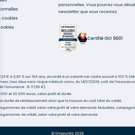
ales
personnelles. Vous pourrez vous désa
onnelles
newsletter que vous recevrez.
s cookies
cookies
Certifié ISO 9001
3 € à 0,90 % sur 19,5 ans, accordé à un salarié non cadre assuré à 100 % (décè
n-fumeur, tous deux sans risque médical connu. Au 14/07/2019, coût de l'assur
 l'assurance : 15 117,65 €).
00 et 20 000 euros, selon profil et durée.
la durée de remboursement ainsi que la hausse du coût total du crédit.
organismes de crédit selon votre profil et votre demande. Mutuelles, compagnies
organismes de crédit, selon votre profil et votre demande.
s Options
ètres de confidentialité, en garantissant la conformité avec le
© Empruntis 2026