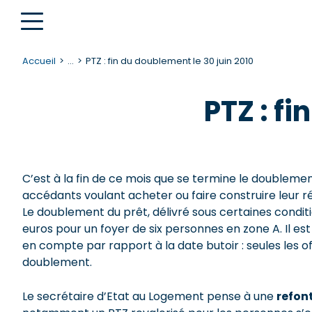
Accueil
...
PTZ : fin du doublement le 30 juin 2010
PTZ : f
C’est à la fin de ce mois que se termine le doubleme
accédants voulant acheter ou faire construire leur r
Le doublement du prêt, délivré sous certaines condit
euros pour un foyer de six personnes en zone A. Il es
en compte par rapport à la date butoir : seules les of
doublement.
Le secrétaire d’Etat au Logement pense à une
refont