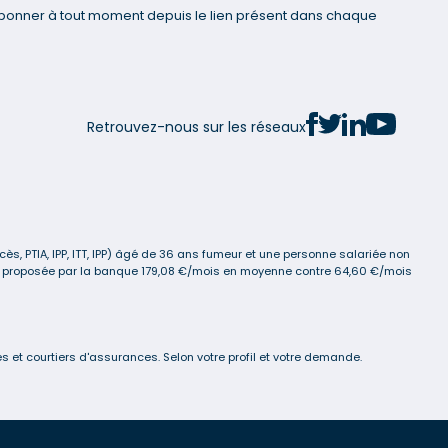
bonner à tout moment depuis le lien présent dans chaque
Retrouvez-nous sur les réseaux
s, PTIA, IPP, ITT, IPP) âgé de 36 ans fumeur et une personne salariée non
ance proposée par la banque 179,08 €/mois en moyenne contre 64,60 €/mois
 et courtiers d'assurances. Selon votre profil et votre demande.
s réglementations. Personnalisez vos préférences pour contrôler