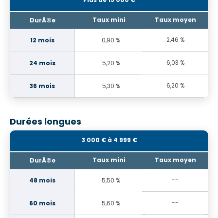
2,46 %
0,90 %
6,03 %
5,20 %
6,20 %
5,30 %
Durées longues
3 000 € à 4 999 €
--
5,50 %
--
5,60 %