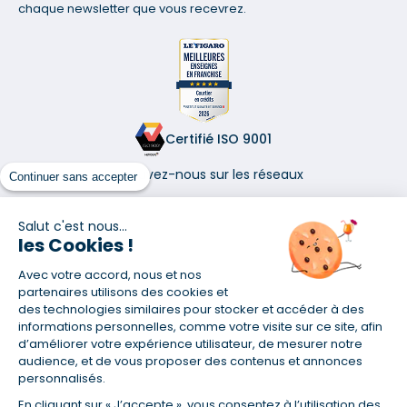
chaque newsletter que vous recevrez.
Certifié ISO 9001
Retrouvez-nous sur les réseaux
Continuer sans accepter
Salut c'est nous...
les Cookies !
Avec votre accord, nous et nos
(1) Taux fixe national hors assurance et selon votre profil
partenaires utilisons des cookies et
(2) Économie de 65 % pour l'assurance d'un prêt amortissable de 330
des technologies similaires pour stocker et accéder à des
457,23 € à 0,90 % sur 19,5 ans, accordé à un salarié non cadre assuré à
informations personnelles, comme votre visite sur ce site, afin
100 % (décès, PTIA, IPP, ITT, IPP) âgé de 36 ans fumeur et une personne
d’améliorer votre expérience utilisateur, de mesurer notre
salariée non cadre assurée à 100 % (décès, PTIA, IPP, ITT, IPP) âgée de 35
audience, et de vous proposer des contenus et annonces
ans et non-fumeur, tous deux sans risque médical connu. Au
personnalisés.
14/07/2019, coût de l'assurance proposée par la banque 179,08 €/mois
en moyenne contre 64,60 €/mois en moyenne au 14/07/2022 avec
En cliquant sur « J’accepte », vous consentez à l’utilisation des