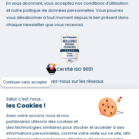
En vous abonnant, vous acceptez nos conditions d'utilisation
et notre politique de données personnelles. Vous pourrez
vous désabonner à tout moment depuis le lien présent dans
chaque newsletter que vous recevrez.
Certifié ISO 9001
Retrouvez-nous sur les réseaux
Continuer sans accepter
Salut c'est nous...
les Cookies !
Avec votre accord, nous et nos
(1) Taux fixe national hors assurance et selon votre profil
partenaires utilisons des cookies et
(2) Économie de 65 % pour l'assurance d'un prêt amortissable de 330
des technologies similaires pour stocker et accéder à des
457,23 € à 0,90 % sur 19,5 ans, accordé à un salarié non cadre assuré à
informations personnelles, comme votre visite sur ce site, afin
100 % (décès, PTIA, IPP, ITT, IPP) âgé de 36 ans fumeur et une personne