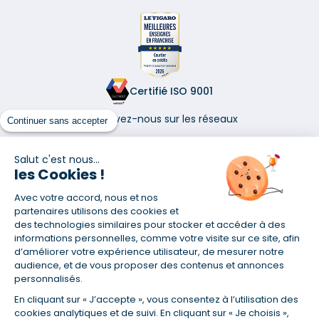
Certifié ISO 9001
Retrouvez-nous sur les réseaux
Continuer sans accepter
Salut c'est nous...
les Cookies !
Avec votre accord, nous et nos
(1) Taux fixe national hors assurance et selon votre profil
partenaires utilisons des cookies et
(2) Économie de 65 % pour l'assurance d'un prêt amortissable de 330
des technologies similaires pour stocker et accéder à des
457,23 € à 0,90 % sur 19,5 ans, accordé à un salarié non cadre assuré à
informations personnelles, comme votre visite sur ce site, afin
100 % (décès, PTIA, IPP, ITT, IPP) âgé de 36 ans fumeur et une personne
d’améliorer votre expérience utilisateur, de mesurer notre
salariée non cadre assurée à 100 % (décès, PTIA, IPP, ITT, IPP) âgée de 35
audience, et de vous proposer des contenus et annonces
ans et non-fumeur, tous deux sans risque médical connu. Au
personnalisés.
14/07/2019, coût de l'assurance proposée par la banque 179,08 €/mois
en moyenne contre 64,60 €/mois en moyenne au 14/07/2022 avec
En cliquant sur « J’accepte », vous consentez à l’utilisation des
Empruntis.com (TAEA : 0,44 %, coût total de l'assurance : 15 117,65 €).
cookies analytiques et de suivi. En cliquant sur « Je choisis »,