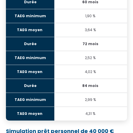
60 mois
1,90 %
3,64 %
72 mois
2,52 %
4,02 %
84 mois
2,99 %
4,31 %
Simulation prêt personnel de 40 000 €