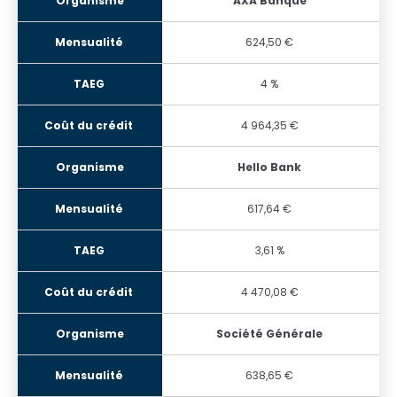
AXA Banque
624,50 €
4 %
4 964,35 €
Hello Bank
617,64 €
3,61 %
4 470,08 €
Société Générale
638,65 €