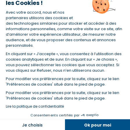
les Cookies !
(1) Taux fixe national hors assurance et selon votre profil
Avec votre accord, nous et nos
(2) Économie de 65 % pour l'assurance d'un prêt amortissable de 330
457,23 € à 0,90 % sur 19,5 ans, accordé à un salarié non cadre assuré à
partenaires utilisons des cookies et
100 % (décès, PTIA, IPP, ITT, IPP) âgé de 36 ans fumeur et une personne
des technologies similaires pour stocker et accéder à des
salariée non cadre assurée à 100 % (décès, PTIA, IPP, ITT, IPP) âgée de 35
informations personnelles, comme votre visite sur ce site, afin
ans et non-fumeur, tous deux sans risque médical connu. Au
d’améliorer votre expérience utilisateur, de mesurer notre
14/07/2019, coût de l'assurance proposée par la banque 179,08 €/mois
audience, et de vous proposer des contenus et annonces
en moyenne contre 64,60 €/mois en moyenne au 14/07/2022 avec
personnalisés.
Empruntis.com (TAEA : 0,44 %, coût total de l'assurance : 15 117,65 €).
En cliquant sur « J’accepte », vous consentez à l’utilisation des
(3) Taux minimum pour un crédit consommation d'un montant fixé entre
5 000 et 20 000 euros, selon profil et durée.
cookies analytiques et de suivi. En cliquant sur « Je choisis »,
vous pouvez sélectionner les cookies que vous acceptez. Si
(4) La diminution du montant des mensualités entraîne l'allongement
vous cliquez sur Refuser, nous n’en utiliserons aucun.
de la durée de remboursement ainsi que la hausse du coût total du
crédit.
Pour modifier vos préférences par la suite, cliquez sur le lien
(5) Banques de réseau, mutualistes, spécialisées, directions
'Préférences de cookies' situé dans le pied de page.
régionales, organismes de crédit selon votre profil et votre demande.
Mutuelles, compagnies et courtiers d'assurances. Selon votre profil et
Pour modifier vos préférences par la suite, cliquez sur le lien
votre demande.
'Préférences de cookies' situé dans le pied de page.
(6) Banques de réseau, mutualistes, spécialisées, directions
Lire la politique de confidentialité
régionales, organismes de crédit, selon votre profil et votre demande.
Consentements certifiés par
Dans la même catégorie
Je choisis
Ok pour moi
© Empruntis 2026